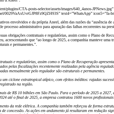
nto à Aneel”.
ent/plugins/CTA-posts-selector/assets/images/640_4anos-JPNews.jpg” 
annel/0029VaAxUvrGJP8Fz9QZH93S” text4=”WhatsApp” icon5=”fa-bra
rativos envolvidos e da própria Aneel, além das razões da “ausência de
de processo administrativo para apuração das falhas recorrentes na prest
as obrigações contratuais e regulatórias, assim como o Plano de Rec
eveu, acrescentando que “ao longo de 2025, a companhia manteve uma tr
urais e permanentes.”.
atuais e regulatórias, assim como o Plano de Recuperação apresentad
vados pelas fiscalizações recentemente realizadas pela agência regula
das mensalmente pelo regulador são estruturais e permanentes.
u um ciclone extratropical atípico, com efeitos inéditos: rajadas suce
registrado na região.
mais de R$ 10 bilhões em São Paulo. Para o período de 2025 a 2027, a
24 até o final de 2025, a empresa contratou 1600 novos profissionais
cimento da rede elétrica. A companhia também reforçou de forma estrut
rea de concessão. As ações em andamento já resultaram em redução sig