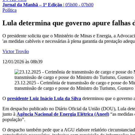
Jornal da Manhã – 1ª Edição
|
05h00 - 07h00
Política
Lula determina que governo apure falhas 
O presidente solicita que o Ministério de Minas e Energia, a Advoca
'as medidas cabíveis e necessárias à plena garantia da prestação adequ
Victor Trovão
12/01/2026 às 08h39
23.12.2025 - Cerimônia de transmissão de cargo e posse do Min
transmissão de cargo e posse do Ministro do Turismo, Gustavo Fe
O
presidente Luiz Inácio Lula da Silva
determinou que o governo apu
Em despacho publicado no Diário Oficial da União (DOU), Lula dete
junto à
Agência Nacional de Energia Elétrica (Aneel)
“as medidas c
população”.
O despacho também pede que a AGU elabore relatório circunstanciado so