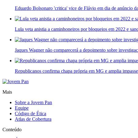
Eduardo Bolsonaro 'critica' vice de Flávio em dia de anúncio d
Lula veta anistia a caminhoneiros por bloqueios em 2022 e sanc
Jaques Wagner não comparecerá a depoimento sobre investigaç
Republicanos confirma chapa própria em MG e amplia impasse 
Mais
Sobre a Jovem Pan
Equipe
Código de Ética
Atlas de Cobertura
Conteúdo