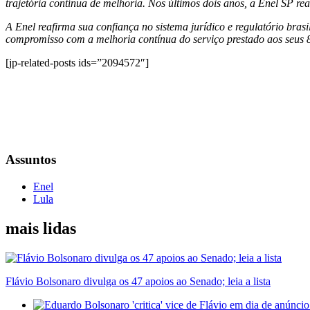
trajetória contínua de melhoria. Nos últimos dois anos, a Enel SP re
A Enel reafirma sua confiança no sistema jurídico e regulatório bra
compromisso com a melhoria contínua do serviço prestado aos seus 8
[jp-related-posts ids=”2094572″]
Assuntos
Enel
Lula
mais lidas
Flávio Bolsonaro divulga os 47 apoios ao Senado; leia a lista