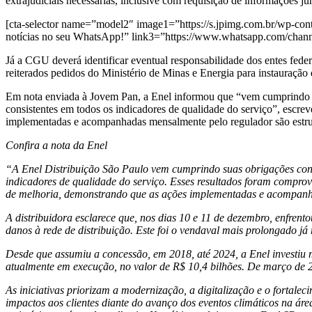
extrajudiciais necessárias, inclusive com requisição de informações ju
[cta-selector name=”model2″ image1=”https://s.jpimg.com.br/wp-cont
notícias no seu WhatsApp!” link3=”https://www.whatsapp.com/ch
Já a CGU deverá identificar eventual responsabilidade dos entes fede
reiterados pedidos do Ministério de Minas e Energia para instauração 
Em nota enviada à Jovem Pan, a Enel informou que “vem cumprindo su
consistentes em todos os indicadores de qualidade do serviço”, escr
implementadas e acompanhadas mensalmente pelo regulador são estrut
Confira a nota da Enel
“A Enel Distribuição São Paulo vem cumprindo suas obrigações contr
indicadores de qualidade do serviço. Esses resultados foram compro
de melhoria, demonstrando que as ações implementadas e acompanha
A distribuidora esclarece que, nos dias 10 e 11 de dezembro, enfrento
danos à rede de distribuição. Este foi o vendaval mais prolongado já 
Desde que assumiu a concessão, em 2018, até 2024, a Enel investiu 
atualmente em execução, no valor de R$ 10,4 bilhões. De março de 20
As iniciativas priorizam a modernização, a digitalização e o fortale
impactos aos clientes diante do avanço dos eventos climáticos na á