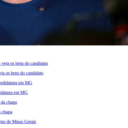
ja os bens do candidato
ndidatura em MG
a chapa