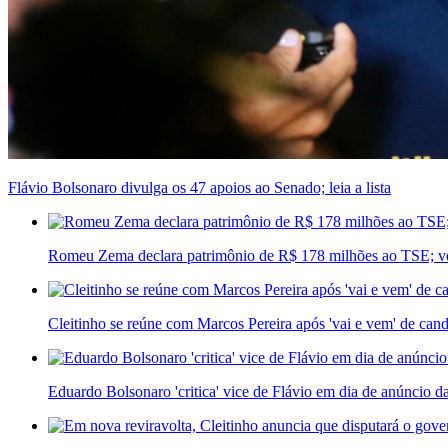
Flávio Bolsonaro divulga os 47 apoios ao Senado; leia a lista
Romeu Zema declara patrimônio de R$ 178 milhões ao TSE; ve
Cleitinho se reúne com Marcos Pereira após 'vai e vem' de ca
Eduardo Bolsonaro 'critica' vice de Flávio em dia de anúncio d