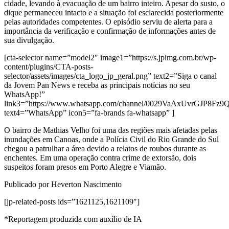
cidade, levando à evacuação de um bairro inteiro. Apesar do susto, o
dique permaneceu intacto e a situação foi esclarecida posteriormente
pelas autoridades competentes. O episódio serviu de alerta para a
importância da verificação e confirmação de informações antes de
sua divulgação.
[cta-selector name=”model2″ image1=”https://s.jpimg.com.br/wp-
content/plugins/CTA-posts-
selector/assets/images/cta_logo_jp_geral.png” text2=”Siga o canal
da Jovem Pan News e receba as principais notícias no seu
WhatsApp!”
link3=”https://www.whatsapp.com/channel/0029VaAxUvrGJP8Fz
text4=”WhatsApp” icon5=”fa-brands fa-whatsapp” ]
O bairro de Mathias Velho foi uma das regiões mais afetadas pelas
inundações em Canoas, onde a Polícia Civil do Rio Grande do Sul
chegou a patrulhar a área devido a relatos de roubos durante as
enchentes. Em uma operação contra crime de extorsão, dois
suspeitos foram presos em Porto Alegre e Viamão.
Publicado por Heverton Nascimento
[jp-related-posts ids=”1621125,1621109″]
*Reportagem produzida com auxílio de IA