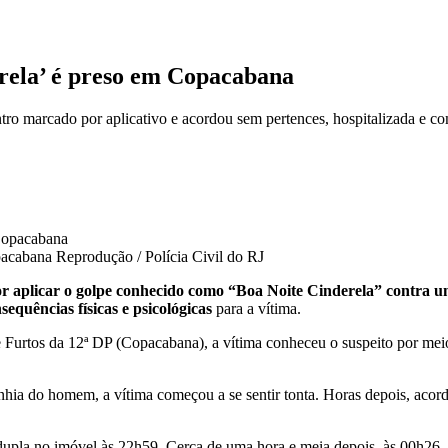
erela’ é preso em Copacabana
tro marcado por aplicativo e acordou sem pertences, hospitalizada e co
pacabana
Reprodução / Polícia Civil do RJ
r aplicar o golpe conhecido como “Boa Noite Cinderela” contra
sequências físicas e psicológicas
para a vítima.
Furtos da 12ª DP (Copacabana), a vítima conheceu o suspeito por mei
nhia do homem, a vítima começou a se sentir tonta. Horas depois, acor
dupla no imóvel às 22h59. Cerca de uma hora e meia depois, às 00h26, 