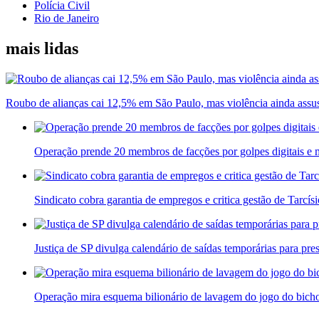
Polícia Civil
Rio de Janeiro
mais lidas
Roubo de alianças cai 12,5% em São Paulo, mas violência ainda assu
Operação prende 20 membros de facções por golpes digitais e 
Sindicato cobra garantia de empregos e critica gestão de Tarc
Justiça de SP divulga calendário de saídas temporárias para pr
Operação mira esquema bilionário de lavagem do jogo do bicho