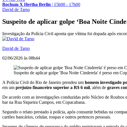
Bochum X Hertha Berlin
|
15h00 - 17h00
David de Tarso
Suspeito de aplicar golpe ‘Boa Noite Cind
Investigação da Polícia Civil aponta que vítima foi dopada após encon
David de Tarso
02/06/2026 às 08h44
Suspeito de aplicar golpe 'Boa Noite Cinderela' é preso em Co
A Polícia Civil do Rio de Janeiro prendeu um
homem investigado po
em um
prejuízo financeiro superior a R$ 6 mil
, além de
graves con
De acordo com as investigações conduzidas pelo Núcleo de Roubos e 
bar na Rua Siqueira Campos, em Copacabana.
Segundo o relato prestado à polícia, após consumir bebidas na compa
cartões bancários, celular, roupas e outros pertences pessoais.
Imagens de câmeras de segurança do prédio registraram a entrada da 