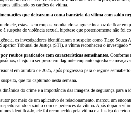
mpras utilizando os cartões da vítima.
mentações que deixaram a conta bancária da vítima com saldo ne
do ele, estava sem roupas, vomitando sangue e incapaz de ficar em pé
 à suspeita de violência sexual, hipótese que posteriormente não foi c
ligência, os investigadores identificaram o suspeito como Tiago Souza
uperior Tribunal de Justiça (STJ), a vítima reconheceu o investigado
l por roubos praticados com características semelhantes
. Conforme r
pisódios, chegou a ser preso em flagrante enquanto agredia e ameaçava
risional em outubro de 2025, após progressão para o regime semiaberto
 suspeito, que foi capturado nesta semana.
 dinâmica do crime e a importância das imagens de segurança para a id
o autor por meio de um aplicativo de relacionamento, marcou um encon
suspeito saindo sozinho com os pertences da vítima. Após dopar a vítima,
mos identificá-lo, ele foi reconhecido pela vítima e a Justiça decretou