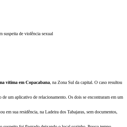
m suspeita de violência sexual
 uma vítima em Copacabana
, na Zona Sul da capital. O caso resultou
o de um aplicativo de relacionamento. Os dois se encontraram em um
dou em sua residência, na Ladeira dos Tabajaras, sem documentos,
o suspeito foi flagrado deixando o local sozinho. Pouco tempo