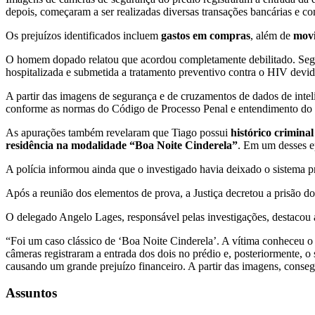
depois, começaram a ser realizadas diversas transações bancárias e co
Os prejuízos identificados incluem
gastos em compras
, além de
movi
O homem dopado relatou que acordou completamente debilitado. Segun
hospitalizada e submetida a tratamento preventivo contra o HIV devido
A partir das imagens de segurança e de cruzamentos de dados de inte
conforme as normas do Código de Processo Penal e entendimento do S
As apurações também revelaram que Tiago possui
histórico crimina
residência na modalidade “Boa Noite Cinderela”
. Em um desses e
A polícia informou ainda que o investigado havia deixado o sistema p
Após a reunião dos elementos de prova, a Justiça decretou a prisão do
O delegado Angelo Lages, responsável pelas investigações, destacou a
“Foi um caso clássico de ‘Boa Noite Cinderela’. A vítima conheceu 
câmeras registraram a entrada dos dois no prédio e, posteriormente, o 
causando um grande prejuízo financeiro. A partir das imagens, consegui
Assuntos