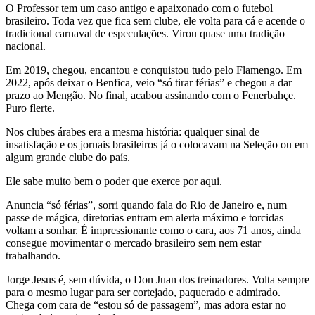
O Professor tem um caso antigo e apaixonado com o futebol
brasileiro. Toda vez que fica sem clube, ele volta para cá e acende o
tradicional carnaval de especulações. Virou quase uma tradição
nacional.
Em 2019, chegou, encantou e conquistou tudo pelo Flamengo. Em
2022, após deixar o Benfica, veio “só tirar férias” e chegou a dar
prazo ao Mengão. No final, acabou assinando com o Fenerbahçe.
Puro flerte.
Nos clubes árabes era a mesma história: qualquer sinal de
insatisfação e os jornais brasileiros já o colocavam na Seleção ou em
algum grande clube do país.
Ele sabe muito bem o poder que exerce por aqui.
Anuncia “só férias”, sorri quando fala do Rio de Janeiro e, num
passe de mágica, diretorias entram em alerta máximo e torcidas
voltam a sonhar. É impressionante como o cara, aos 71 anos, ainda
consegue movimentar o mercado brasileiro sem nem estar
trabalhando.
Jorge Jesus é, sem dúvida, o Don Juan dos treinadores. Volta sempre
para o mesmo lugar para ser cortejado, paquerado e admirado.
Chega com cara de “estou só de passagem”, mas adora estar no