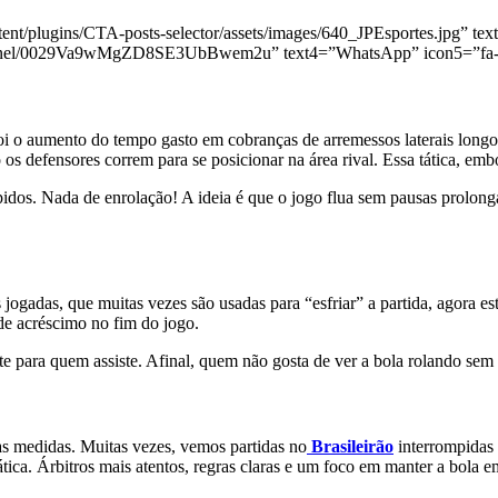
nt/plugins/CTA-posts-selector/assets/images/640_JPEsportes.jpg” text
hannel/0029Va9wMgZD8SE3UbBwem2u” text4=”WhatsApp” icon5=”fa-b
i o aumento do tempo gasto em cobranças de arremessos laterais longos,
 os defensores correm para se posicionar na área rival. Essa tática, emb
s rápidos. Nada de enrolação! A ideia é que o jogo flua sem pausas prol
 jogadas, que muitas vezes são usadas para “esfriar” a partida, agora e
de acréscimo no fim do jogo.
para quem assiste. Afinal, quem não gosta de ver a bola rolando sem i
sas medidas. Muitas vezes, vemos partidas no
Brasileirão
interrompidas 
tica. Árbitros mais atentos, regras claras e um foco em manter a bola 