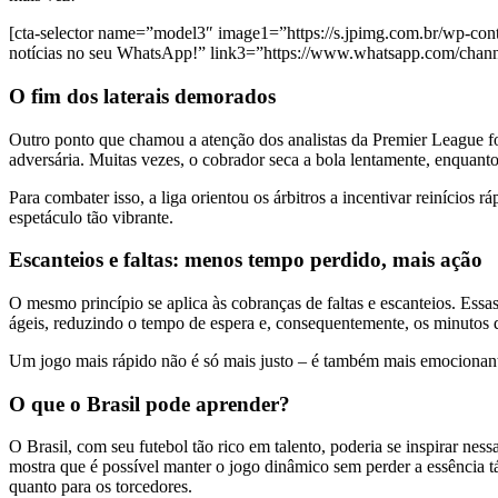
[cta-selector name=”model3″ image1=”https://s.jpimg.com.br/wp-conte
notícias no seu WhatsApp!” link3=”https://www.whatsapp.com/c
O fim dos laterais demorados
Outro ponto que chamou a atenção dos analistas da Premier League fo
adversária. Muitas vezes, o cobrador seca a bola lentamente, enquanto
Para combater isso, a liga orientou os árbitros a incentivar reinício
espetáculo tão vibrante.
Escanteios e faltas: menos tempo perdido, mais ação
O mesmo princípio se aplica às cobranças de faltas e escanteios. Essas
ágeis, reduzindo o tempo de espera e, consequentemente, os minutos 
Um jogo mais rápido não é só mais justo – é também mais emocionante 
O que o Brasil pode aprender?
O Brasil, com seu futebol tão rico em talento, poderia se inspirar nes
mostra que é possível manter o jogo dinâmico sem perder a essência tá
quanto para os torcedores.