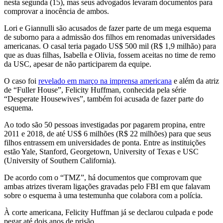
nesta segunda (15), mas seus advogados levaram documentos para
comprovar a inocência de ambos.
Lori e Giannulli são acusados de fazer parte de um mega esquema
de suborno para a admissão dos filhos em renomadas universidades
americanas. O casal teria pagado US$ 500 mil (R$ 1,9 milhão) para
que as duas filhas, Isabella e Olivia, fossem aceitas no time de remo
da USC, apesar de não participarem da equipe.
O caso foi
revelado em março na imprensa americana
e além da atriz
de “Fuller House”, Felicity Huffman, conhecida pela série
“Desperate Housewives”, também foi acusada de fazer parte do
esquema.
Ao todo são 50 pessoas investigadas por pagarem propina, entre
2011 e 2018, de até US$ 6 milhões (R$ 22 milhões) para que seus
filhos entrassem em universidades de ponta. Entre as instituições
estão Yale, Stanford, Georgetown, University of Texas e USC
(University of Southern California).
De acordo com o “TMZ”, há documentos que comprovam que
ambas atrizes tiveram ligações gravadas pelo FBI em que falavam
sobre o esquema à uma testemunha que colabora com a polícia.
À corte americana, Felicity Huffman já se declarou culpada e pode
pegar até dois anos de prisão.