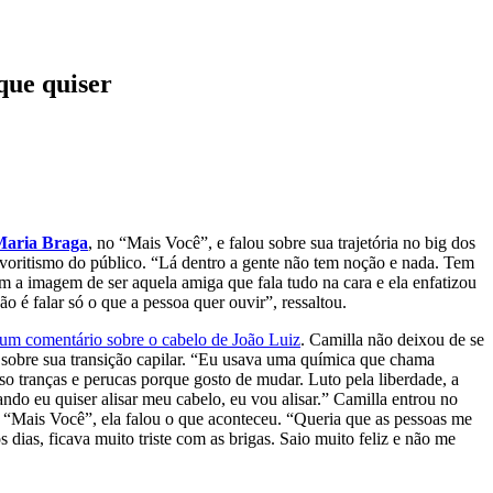
que quiser
aria Braga
, no “Mais Você”, e falou sobre sua trajetória no big dos
avoritismo do público. “Lá dentro a gente não tem noção e nada. Tem
m a imagem de ser aquela amiga que fala tudo na cara e ela enfatizou
o é falar só o que a pessoa quer ouvir”, ressaltou.
 um comentário sobre o cabelo de João Luiz
. Camilla não deixou de se
a sobre sua transição capilar. “Eu usava uma química que chama
o tranças e perucas porque gosto de mudar. Luto pela liberdade, a
ndo eu quiser alisar meu cabelo, eu vou alisar.” Camilla entrou no
 “Mais Você”, ela falou o que aconteceu. “Queria que as pessoas me
ias, ficava muito triste com as brigas. Saio muito feliz e não me