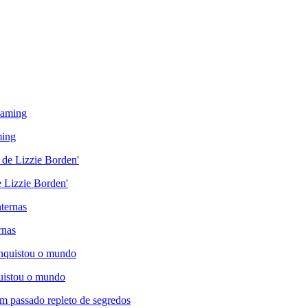
ming
de Lizzie Borden'
rnas
quistou o mundo