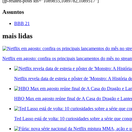
[jp-related-posts ids=”1089855,1089782,1089517″]
Assuntos
BBB 21
mais lidas
Netflix em agosto: confira os principais lançamentos do mês no strea
Netflix revela data de estreia e pôster de 'Monstro: A História 
HBO Max em agosto reúne final de A Casa do Dragão e Lante
Ted Lasso está de volta: 10 curiosidades sobre a série que con