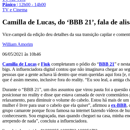
Pânico
|
12h00 - 14h00
TV e Cinema
Camilla de Lucas, do ‘BBB 21’, fala de alis
Vice-campeã da edição deu detalhes da sua transição capilar e comen
William Amorim
06/05/2021 às 10h46
Camilla de Lucas
e
Fiuk
completaram o pódio do “
BBB 21
” e nest
bigs. A influenciadora digital contou que não imaginava chegar ao se
pessoas que a gente achava lá dentro que eram queridas aqui fora [e,
que é assim mesmo, inclusive fora do reality. “Eu sou leal, a amiga ch
Durante o “BBB 21”, um dos assuntou que virou pauta foi a questão r
posicionar no reality e disse que estava cansada de ouvir comentário
relaxamento, para diminuir o volume do cabelo. Estou há mais de um a
mulher é livre para usar o cabelo que ela quiser”, afirmou a
ex-BBB
,
grupo camarote porque ficou famosa na internet fazendo vídeos de hu
conhecessem. Sou engraçada, mas quando cheguei na casa, minha energi
arrependo de nada”, concluiu a influenciadora.