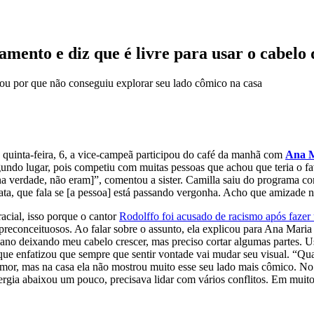
amento e diz que é livre para usar o cabelo 
tou por que não conseguiu explorar seu lado cômico na casa
a quinta-feira, 6, a vice-campeã participou do café da manhã com
Ana M
gundo lugar, pois competiu com muitas pessoas que achou que teria o f
 na verdade, não eram]”, comentou a sister. Camilla saiu do programa co
ata, que fala se [a pessoa] está passando vergonha. Acho que amizade nã
acial, isso porque o cantor
Rodolffo foi acusado de racismo após fazer
s preconceituosos. Ao falar sobre o assunto, ela explicou para Ana Mari
no deixando meu cabelo crescer, mas preciso cortar algumas partes. Us
 que enfatizou que sempre que sentir vontade vai mudar seu visual. “Qua
mor, mas na casa ela não mostrou muito esse seu lado mais cômico. No
a abaixou um pouco, precisava lidar com vários conflitos. Em muitos d