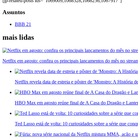
[jp-related-posts ids=”1069009,1068528,1068256,1067917″]
Assuntos
BBB 21
mais lidas
Netflix em agosto: confira os principais lançamentos do mês no strea
Netflix revela data de estreia e pôster de 'Monstro: A História 
HBO Max em agosto reúne final de A Casa do Dragão e Lante
Ted Lasso está de volta: 10 curiosidades sobre a série que con