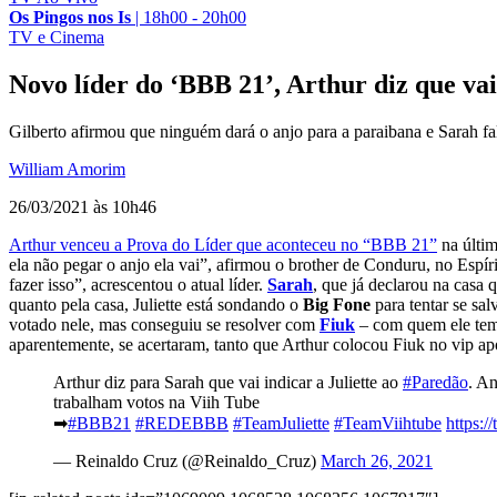
Os Pingos nos Is
|
18h00 - 20h00
TV e Cinema
Novo líder do ‘BBB 21’, Arthur diz que vai
Gilberto afirmou que ninguém dará o anjo para a paraibana e Sarah f
William Amorim
26/03/2021 às 10h46
Arthur venceu a Prova do Líder que aconteceu no “BBB 21”
na últim
ela não pegar o anjo ela vai”, afirmou o brother de Conduru, no Espí
fazer isso”, acrescentou o atual líder.
Sarah
, que já declarou na casa 
quanto pela casa, Juliette está sondando o
Big Fone
para tentar se sa
votado nele, mas conseguiu se resolver com
Fiuk
– com quem ele tem 
aparentemente, se acertaram, tanto que Arthur colocou Fiuk no vip ap
Arthur diz para Sarah que vai indicar a Juliette ao
#Paredão
. A
trabalham votos na Viih Tube
➡
#BBB21
#REDEBBB
#TeamJuliette
#TeamViihtube
https:
— Reinaldo Cruz (@Reinaldo_Cruz)
March 26, 2021