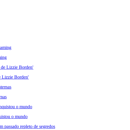
ming
de Lizzie Borden'
rnas
quistou o mundo