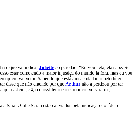
 disse que vai indicar
Juliette
ao paredão. “Eu vou nela, ela sabe. Se
posso estar cometendo a maior injustiça do mundo lá fora, mas eu vou
e em quem vai votar. Sabendo que está ameaçada tanto pelo líder
ister disse que não entende por que
Arthur
não a perdoou por ter
uarta-feira, 24, o crossfiteiro e o cantor conversaram e,
a a Sarah. Gil e Sarah estão aliviados pela indicação do líder e