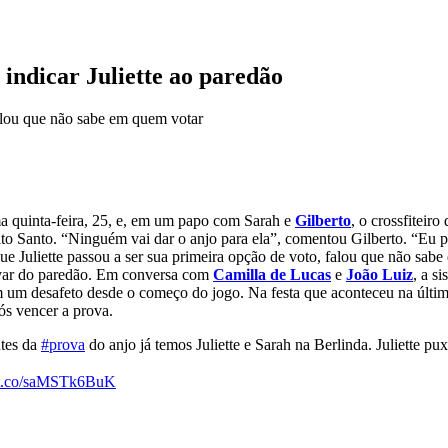
 indicar Juliette ao paredão
alou que não sabe em quem votar
a quinta-feira, 25, e, em um papo com Sarah e
Gilberto
, o crossfiteiro
rito Santo. “Ninguém vai dar o anjo para ela”, comentou Gilberto. “Eu 
que Juliette passou a ser sua primeira opção de voto, falou que não sab
lvar do paredão. Em conversa com
Camilla de Lucas
e
João Luiz
, a s
um desafeto desde o começo do jogo. Na festa que aconteceu na última q
ós vencer a prova.
ntes da
#prova
do anjo já temos Juliette e Sarah na Berlinda. Juliette pux
//t.co/saMSTk6BuK