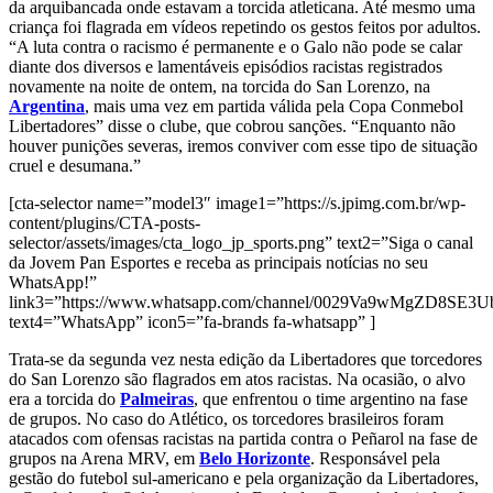
da arquibancada onde estavam a torcida atleticana. Até mesmo uma
criança foi flagrada em vídeos repetindo os gestos feitos por adultos.
“A luta contra o racismo é permanente e o Galo não pode se calar
diante dos diversos e lamentáveis episódios racistas registrados
novamente na noite de ontem, na torcida do San Lorenzo, na
Argentina
, mais uma vez em partida válida pela Copa Conmebol
Libertadores” disse o clube, que cobrou sanções. “Enquanto não
houver punições severas, iremos conviver com esse tipo de situação
cruel e desumana.”
[cta-selector name=”model3″ image1=”https://s.jpimg.com.br/wp-
content/plugins/CTA-posts-
selector/assets/images/cta_logo_jp_sports.png” text2=”Siga o canal
da Jovem Pan Esportes e receba as principais notícias no seu
WhatsApp!”
link3=”https://www.whatsapp.com/channel/0029Va9wMgZD8SE3
text4=”WhatsApp” icon5=”fa-brands fa-whatsapp” ]
Trata-se da segunda vez nesta edição da Libertadores que torcedores
do San Lorenzo são flagrados em atos racistas. Na ocasião, o alvo
era a torcida do
Palmeiras
, que enfrentou o time argentino na fase
de grupos. No caso do Atlético, os torcedores brasileiros foram
atacados com ofensas racistas na partida contra o Peñarol na fase de
grupos na Arena MRV, em
Belo Horizonte
. Responsável pela
gestão do futebol sul-americano e pela organização da Libertadores,