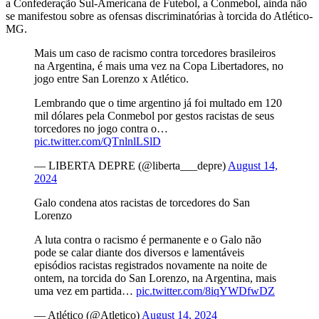
a Confederação Sul-Americana de Futebol, a Conmebol, ainda não
se manifestou sobre as ofensas discriminatórias à torcida do Atlético-
MG.
Mais um caso de racismo contra torcedores brasileiros
na Argentina, é mais uma vez na Copa Libertadores, no
jogo entre San Lorenzo x Atlético.
Lembrando que o time argentino já foi multado em 120
mil dólares pela Conmebol por gestos racistas de seus
torcedores no jogo contra o…
pic.twitter.com/QTnlnlLSlD
— LIBERTA DEPRE (@liberta___depre)
August 14,
2024
Galo condena atos racistas de torcedores do San
Lorenzo
A luta contra o racismo é permanente e o Galo não
pode se calar diante dos diversos e lamentáveis
episódios racistas registrados novamente na noite de
ontem, na torcida do San Lorenzo, na Argentina, mais
uma vez em partida…
pic.twitter.com/8iqYWDfwDZ
— Atlético (@Atletico)
August 14, 2024