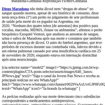
Maradona-Gimnasia
Reprodução/Twitter/Gimnasia
Diego Maradona
não tinha álcool nem “drogas de abuso” no
sangue quando morreu, apesar de seu histórico de consumo, disse
nesta terça-feira (1º) um perito no julgamento de sete profissionais
de saúde pela morte do ex-jogador na Argentina, em
2020. “Nenhum dos quatro tubos [de amostras] deu positivo para
cocaína, maconha, MDMA, êxtase ou anfetamina”, afirmou o perito
bioquímico Ezequiel Ventosi, que analisou as amostras de sangue,
urina e saliva de Maradona após sua morte e constatou que também
não havia presença de álcool. O astro do futebol argentino, que teve
períodos de excessos durante sua conturbada vida, faleceu devido a
um edema pulmonar causado por uma insuficiência cardíaca em 25
de novembro de 2020, enquanto estava em internação domiciliar
após uma neurocirurgia.
[cta-selector name=”model2″ image1=”https://s.jpimg.com.br/wp-
content/plugins/CTA-posts-selector/assets/images/640_3anos-
JPNews.jpg” text2=”Siga o canal da Jovem Pan News e receba as
principais notícias no seu WhatsApp!”
link3=”https://www.whatsapp.com/channel/0029VaAxUvrGJP8Fz
text4=”WhatsApp” icon5=”fa-brands fa-whatsapp” ]
As perícias realizadas após sua morte detectaram cinco substâncias
correspondentes a medicamentos antidepressivos,
anticonvulsivantes, antipsicóticos e contra náuseas. O testemunho de