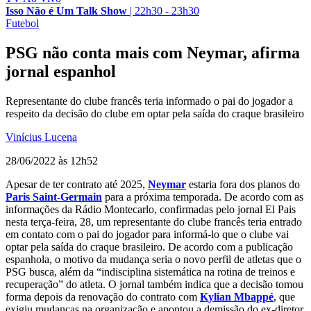
Isso Não é Um Talk Show
|
22h30 - 23h30
Futebol
PSG não conta mais com Neymar, afirma
jornal espanhol
Representante do clube francês teria informado o pai do jogador a
respeito da decisão do clube em optar pela saída do craque brasileiro
Vinícius Lucena
28/06/2022 às 12h52
Apesar de ter contrato até 2025,
Neymar
estaria fora dos planos do
Paris Saint-Germain
para a próxima temporada. De acordo com as
informações da Rádio Montecarlo, confirmadas pelo jornal El Pais
nesta terça-feira, 28, um representante do clube francês teria entrado
em contato com o pai do jogador para informá-lo que o clube vai
optar pela saída do craque brasileiro. De acordo com a publicação
espanhola, o motivo da mudança seria o novo perfil de atletas que o
PSG busca, além da “indisciplina sistemática na rotina de treinos e
recuperação” do atleta. O jornal também indica que a decisão tomou
forma depois da renovação do contrato com
Kylian Mbappé
, que
exigiu mudanças na organização e apontou a demissão do ex-diretor