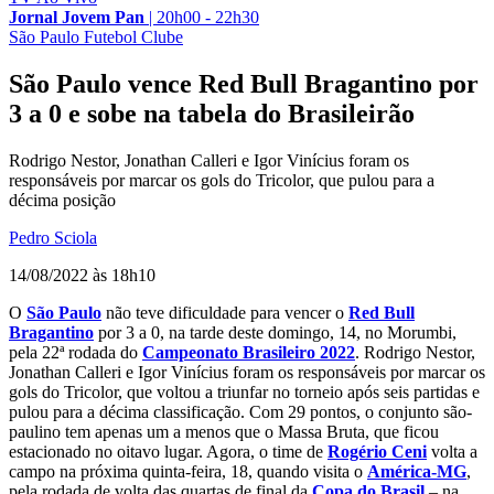
Jornal Jovem Pan
|
20h00 - 22h30
São Paulo Futebol Clube
São Paulo vence Red Bull Bragantino por
3 a 0 e sobe na tabela do Brasileirão
Rodrigo Nestor, Jonathan Calleri e Igor Vinícius foram os
responsáveis por marcar os gols do Tricolor, que pulou para a
décima posição
Pedro Sciola
14/08/2022 às 18h10
O
São Paulo
não teve dificuldade para vencer o
Red Bull
Bragantino
por 3 a 0, na tarde deste domingo, 14, no Morumbi,
pela 22ª rodada do
Campeonato Brasileiro 2022
. Rodrigo Nestor,
Jonathan Calleri e Igor Vinícius foram os responsáveis por marcar os
gols do Tricolor, que voltou a triunfar no torneio após seis partidas e
pulou para a décima classificação. Com 29 pontos, o conjunto são-
paulino tem apenas um a menos que o Massa Bruta, que ficou
estacionado no oitavo lugar. Agora, o time de
Rogério Ceni
volta a
campo na próxima quinta-feira, 18, quando visita o
América-MG
,
pela rodada de volta das quartas de final da
Copa do Brasil
– na