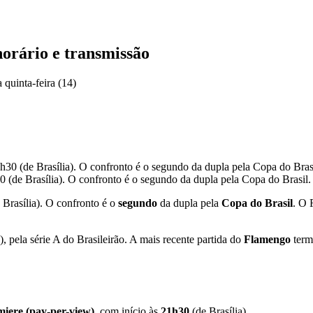
horário e transmissão
 quinta-feira (14)
30 (de Brasília). O confronto é o segundo da dupla pela Copa do Brasil.
 Brasília). O confronto é o
segundo
da dupla pela
Copa do Brasil
. O 
 pela série A do Brasileirão. A mais recente partida do
Flamengo
term
iere (pay-per-view)
, com início às
21h30
(de Brasília).