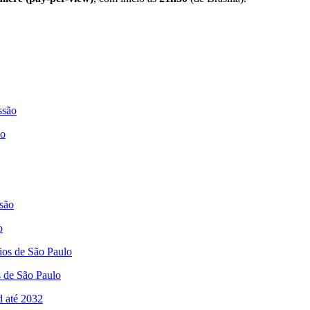
ão
o
s de São Paulo