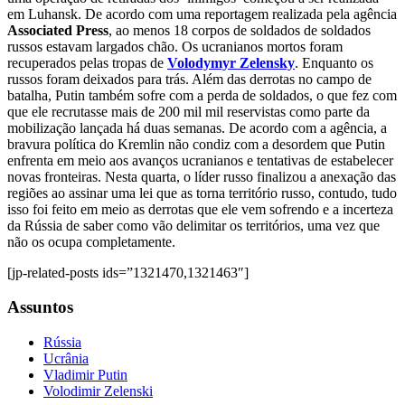
em Luhansk. De acordo com uma reportagem realizada pela agência
Associated Press
, ao menos 18 corpos de soldados de soldados
russos estavam largados chão. Os ucranianos mortos foram
recuperados pelas tropas de
Volodymyr Zelensky
. Enquanto os
russos foram deixados para trás. Além das derrotas no campo de
batalha, Putin também sofre com a perda de soldados, o que fez com
que ele recrutasse mais de 200 mil mil reservistas como parte da
mobilização lançada há duas semanas. De acordo com a agência, a
bravura política do Kremlin não condiz com a desordem que Putin
enfrenta em meio aos avanços ucranianos e tentativas de estabelecer
novas fronteiras. Nesta quarta, o líder russo finalizou a anexação das
regiões ao assinar uma lei que as torna território russo, contudo, tudo
isso foi feito em meio as derrotas que ele vem sofrendo e a incerteza
da Rússia de saber como vão delimitar os territórios, uma vez que
não os ocupa completamente.
[jp-related-posts ids=”1321470,1321463″]
Assuntos
Rússia
Ucrânia
Vladimir Putin
Volodimir Zelenski