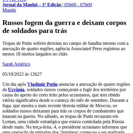
Jornal da Manhã – 1ª Edição
|
05h00 - 07h00
Mundo
Russos fogem da guerra e deixam corpos
de soldados para trás
Tropas de Putin sofrem derrotas no campo de batalha mesmo com a
anexação de quatro regiões; agência Associated Press registrou ao
menos 18 mortos largados no chão
Sarah Américo
05/10/2022 às 12h27
Um dia após
Vladimir Putin
anunciar a anexação de quatro regiões
da
Ucrânia
, soldados russos começaram a fugir dos territórios por
causa do aperto do certo feito pelos ucranianos, que tem obtido
vitória significativa desde o começo do mês de setembro. Durante a
fuga, que mostra a mais recente derrota militar de Moscou, os
soldados russos deixaram para trás os corpos de combatentes que
lutaram na guerra. No sábado, as tropas de Putin recuaram em
Lyman, uma cidade estratégica que estava controlada pela Rússia
desde maio. Na terça-feira, 4, o presidente ucraniano informou que
uma operação de retiradas dos ‘inimigos’ começou a ser realizada