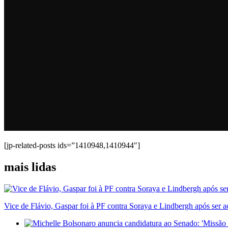
[jp-related-posts ids=”1410948,1410944″]
mais lidas
Vice de Flávio, Gaspar foi à PF contra Soraya e Lindbergh após ser a