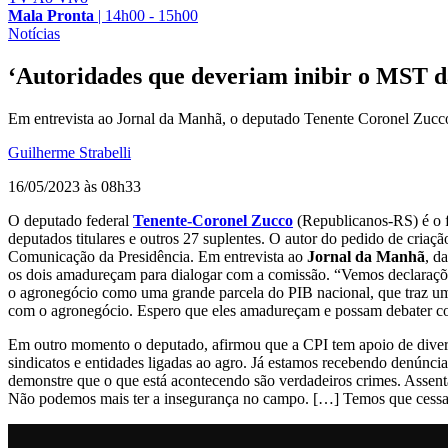
Mala Pronta
|
14h00 - 15h00
Notícias
‘Autoridades que deveriam inibir o MST dã
Em entrevista ao Jornal da Manhã, o deputado Tenente Coronel Zucco 
Guilherme Strabelli
16/05/2023 às 08h33
O deputado federal
Tenente-Coronel Zucco
(Republicanos-RS) é o f
deputados titulares e outros 27 suplentes. O autor do pedido de criaçã
Comunicação da Presidência. Em entrevista ao
Jornal da Manhã
, d
os dois amadureçam para dialogar com a comissão. “Vemos declarações 
o agronegócio como uma grande parcela do PIB nacional, que traz um
com o agronegócio. Espero que eles amadureçam e possam debater co
Em outro momento o deputado, afirmou que a CPI tem apoio de diversa
sindicatos e entidades ligadas ao agro. Já estamos recebendo denúncia
demonstre que o que está acontecendo são verdadeiros crimes. Assen
Não podemos mais ter a insegurança no campo. […] Temos que cessar