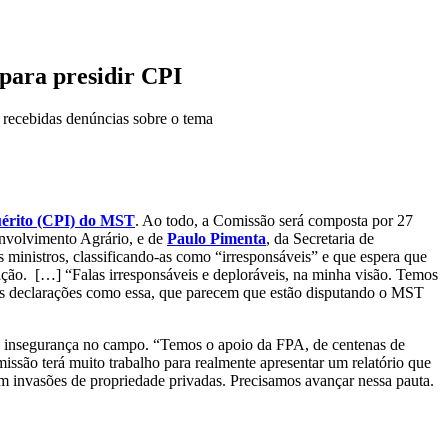
 para presidir CPI
 recebidas denúncias sobre o tema
érito (CPI) do MST
. Ao todo, a Comissão será composta por 27
envolvimento Agrário, e de
Paulo Pimenta
, da Secretaria de
os ministros, classificando-as como “irresponsáveis” e que espera que
ação. […] “Falas irresponsáveis e deploráveis, na minha visão. Temos
os declarações como essa, que parecem que estão disputando o MST
 a insegurança no campo. “Temos o apoio da FPA, de centenas de
issão terá muito trabalho para realmente apresentar um relatório que
 invasões de propriedade privadas. Precisamos avançar nessa pauta.