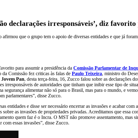
o declarações irresponsáveis’, diz favorito
afirmou que o grupo tem o apoio de diversas entidades e que já foram
avorito para assumir a presidência da
Comissão Parlamentar de Inqu
o da Comissão fez criticas às falas de
Paulo Teixeira
, ministro do Des
a
Jovem Pan
, desta terça-feira, 16, Zucco falou sobre as declarações d
irresponsáveis de autoridades que tinham que inibir esse tipo de situ
a segurança alimentar não só para o Brasil, mas para o mundo, e vem
m parlamentares”, disse Zucco.
s entidades e disse ser necessário encerrar as invasões e acabar com
s sobre as invasões de propriedades privadas. Acreditamos que essa com
tamento quem faz é o Incra. O MST não promove assentamento, mas sim
 com essas invasões”, disse Zucco.