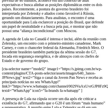
prevista de 40 minutos, acontece em um contexto de altas
expectativas e busca alinhar as posições diplomáticas entre os dois
países. Recentemente, a postura do governo brasileiro foi
interpretada por Zelensky e aliados como favorável à Rússia,
gerando um distanciamento. Para analistas, o encontro é uma
oportunidade para Lula esclarecer a posição do Brasil, que defende
um papel de neutralidade e a busca pela paz, e mostrar que não
possui uma “aliança incondicional” com Moscou.
A agenda de Lula no Canadá é intensa e inclui, além da reunião com
Zelensky, um encontro com o primeiro-ministro canadense, Mark
Carney, e com o chanceler federal da Alemanha, Friedrich Merz. O
presidente brasileiro também participa da sétima sessão do G7,
focada em segurança energética, e de almoços com os chefes de
Estado e de governo do grupo.
[cta-selector name=”model2″ image1=”https://s.jpimg.com.br/wp-
content/plugins/CTA-posts-selector/assets/images/640_3anos-
JPNews.jpg” text2=”Siga o canal da Jovem Pan News e receba as
principais notícias no seu WhatsApp!”
link3=”https://www.whatsapp.com/channel/0029VaAxUvrGJP8Fz
text4=”WhatsApp” icon5=”fa-brands fa-whatsapp” ]
A presença de Lula na cúpula ocorre um dia após ele criticar a
existência do G7, afirmando que o G20 é um fórum “mais humano”
e representativo. A reunião entre Lula e Zelensky se dá em um