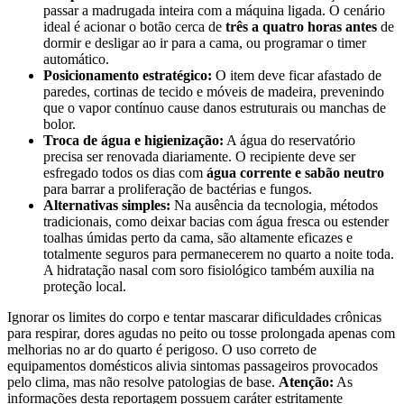
passar a madrugada inteira com a máquina ligada. O cenário
ideal é acionar o botão cerca de
três a quatro horas antes
de
dormir e desligar ao ir para a cama, ou programar o timer
automático.
Posicionamento estratégico:
O item deve ficar afastado de
paredes, cortinas de tecido e móveis de madeira, prevenindo
que o vapor contínuo cause danos estruturais ou manchas de
bolor.
Troca de água e higienização:
A água do reservatório
precisa ser renovada diariamente. O recipiente deve ser
esfregado todos os dias com
água corrente e sabão neutro
para barrar a proliferação de bactérias e fungos.
Alternativas simples:
Na ausência da tecnologia, métodos
tradicionais, como deixar bacias com água fresca ou estender
toalhas úmidas perto da cama, são altamente eficazes e
totalmente seguros para permanecerem no quarto a noite toda.
A hidratação nasal com soro fisiológico também auxilia na
proteção local.
Ignorar os limites do corpo e tentar mascarar dificuldades crônicas
para respirar, dores agudas no peito ou tosse prolongada apenas com
melhorias no ar do quarto é perigoso. O uso correto de
equipamentos domésticos alivia sintomas passageiros provocados
pelo clima, mas não resolve patologias de base.
Atenção:
As
informações desta reportagem possuem caráter estritamente