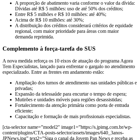
A proporção de abatimento varia conforme o valor da dívida:
Dívidas até R$ 5 milhões: uso de até 50% dos créditos;
Entre R$ 5 milhões e R$ 10 milhões: até 40%;
Acima de R$ 10 milhões: até 30%;
A distribuição dos créditos considerará critérios de equidade
regional, com maior prioridade para áreas com maior
demanda reprimida.
Complemento à força-tarefa do SUS
A nova medida reforça os 10 eixos de atuação do programa Agora
Tem Especialistas, lançado para enfrentar o gargalo no atendimento
especializado. Entre as frentes em andamento estão:
Ampliação dos turnos de atendimento nas unidades públicas e
privadas;
Expansão da telessaúde para encurtar o tempo de espera;
Mutirões e unidades móveis para regiões desassistidas;
Fortalecimento da atenção primária como porta de entrada
eficiente;
Capacitação e formação de mais profissionais especialistas.
[cta-selector name=”model2″ image1=”https://s.jpimg.com.br/wp-
content/plugins/CTA-posts-selector/assets/images/640_3anos-
JPNews.jpg” text2=”Siga o canal da Jovem Pan News e receba as