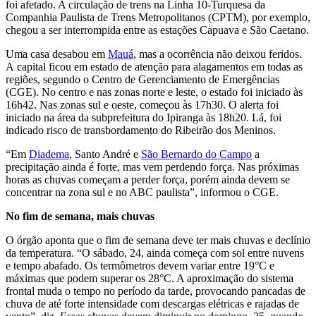
foi afetado. A circulação de trens na Linha 10-Turquesa da
Companhia Paulista de Trens Metropolitanos (CPTM), por exemplo,
chegou a ser interrompida entre as estações Capuava e São Caetano.
Uma casa desabou em
Mauá
, mas a ocorrência não deixou feridos.
A capital ficou em estado de atenção para alagamentos em todas as
regiões, segundo o Centro de Gerenciamento de Emergências
(CGE). No centro e nas zonas norte e leste, o estado foi iniciado às
16h42. Nas zonas sul e oeste, começou às 17h30. O alerta foi
iniciado na área da subprefeitura do Ipiranga às 18h20. Lá, foi
indicado risco de transbordamento do Ribeirão dos Meninos.
“Em
Diadema
, Santo André e
São Bernardo do Campo
a
precipitação ainda é forte, mas vem perdendo força. Nas próximas
horas as chuvas começam a perder força, porém ainda devem se
concentrar na zona sul e no ABC paulista”, informou o CGE.
No fim de semana, mais chuvas
O órgão aponta que o fim de semana deve ter mais chuvas e declínio
da temperatura. “O sábado, 24, ainda começa com sol entre nuvens
e tempo abafado. Os termômetros devem variar entre 19°C e
máximas que podem superar os 28°C. A aproximação do sistema
frontal muda o tempo no período da tarde, provocando pancadas de
chuva de até forte intensidade com descargas elétricas e rajadas de