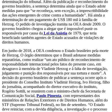
determinação do tribunal. Além da publicação e reconhecimento do
governo brasileiro, a sentença determina ainda que o Estado adote
medidas para que “se reconheça, sem exceção, a imprescritibilidade
das ações emergentes de crime contra a humanidade”. Há ainda a
determinação de um pagamento de US$ 180 mil à família de
Herzog. O pedido de investigação tramita na OEA desde 2009. O
governo brasileiro chegou a alegar que é impossível punir os
responsáveis por causa da
Lei da Anistia
de 1979, que teria
beneficiado também agentes de Estado acusados de violações de
direitos humanos.
Em junho de 2018, a OEA condenou o Estado brasileiro pela morte
de Herzog. O órgão determinou que o Brasil adotasse medidas
reparatórias, como realizar “um ato público de reconhecimento de
responsabilidade internacional pelos fatos do presente caso, em
desagravo à memória de Vladimir Herzog e à falta de investigação,
julgamento e punição dos responsáveis por sua tortura e morte”. A
decisão do governo brasileiro de publicar a sentença ocorre após o
presidente do Conselho Instituto Vladimir Herzog, Ivo Herzog, filho
do jornalista, acompanhado do diretor executivo do instituto,
Rogério Sottili, se reunirem com o ministro-chefe da Secretaria de
Comunicação Social,
Paulo Pimenta
, com representantes dos
ministérios de Relações Exteriores e de Direitos Humanos, além do
STF (Supremo Tribunal Federal), no fim de setembro. “O Estado
deve reiniciar, com a devida diligência, a investigação e o processo