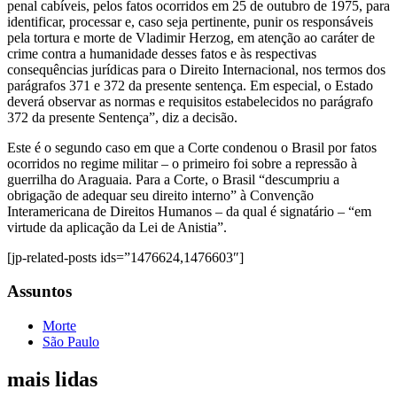
penal cabíveis, pelos fatos ocorridos em 25 de outubro de 1975, para
identificar, processar e, caso seja pertinente, punir os responsáveis
pela tortura e morte de Vladimir Herzog, em atenção ao caráter de
crime contra a humanidade desses fatos e às respectivas
consequências jurídicas para o Direito Internacional, nos termos dos
parágrafos 371 e 372 da presente sentença. Em especial, o Estado
deverá observar as normas e requisitos estabelecidos no parágrafo
372 da presente Sentença”, diz a decisão.
Este é o segundo caso em que a Corte condenou o Brasil por fatos
ocorridos no regime militar – o primeiro foi sobre a repressão à
guerrilha do Araguaia. Para a Corte, o Brasil “descumpriu a
obrigação de adequar seu direito interno” à Convenção
Interamericana de Direitos Humanos – da qual é signatário – “em
virtude da aplicação da Lei de Anistia”.
[jp-related-posts ids=”1476624,1476603″]
Assuntos
Morte
São Paulo
mais lidas