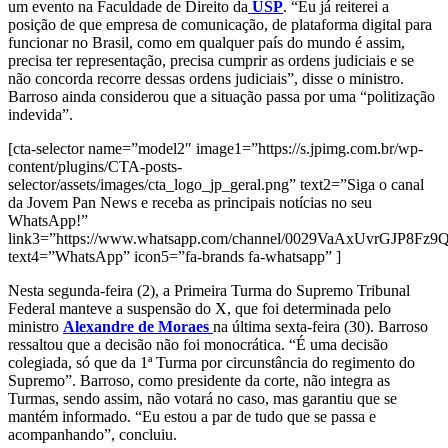
um evento na Faculdade de Direito da
USP
. “Eu já reiterei a
posição de que empresa de comunicação, de plataforma digital para
funcionar no Brasil, como em qualquer país do mundo é assim,
precisa ter representação, precisa cumprir as ordens judiciais e se
não concorda recorre dessas ordens judiciais”, disse o ministro.
Barroso ainda considerou que a situação passa por uma “politização
indevida”.
[cta-selector name=”model2″ image1=”https://s.jpimg.com.br/wp-
content/plugins/CTA-posts-
selector/assets/images/cta_logo_jp_geral.png” text2=”Siga o canal
da Jovem Pan News e receba as principais notícias no seu
WhatsApp!”
link3=”https://www.whatsapp.com/channel/0029VaAxUvrGJP8Fz
text4=”WhatsApp” icon5=”fa-brands fa-whatsapp” ]
Nesta segunda-feira (2), a Primeira Turma do Supremo Tribunal
Federal manteve a suspensão do X, que foi determinada pelo
ministro
Alexandre de Moraes
na última sexta-feira (30). Barroso
ressaltou que a decisão não foi monocrática. “É uma decisão
colegiada, só que da 1ª Turma por circunstância do regimento do
Supremo”. Barroso, como presidente da corte, não integra as
Turmas, sendo assim, não votará no caso, mas garantiu que se
mantém informado. “Eu estou a par de tudo que se passa e
acompanhando”, concluiu.