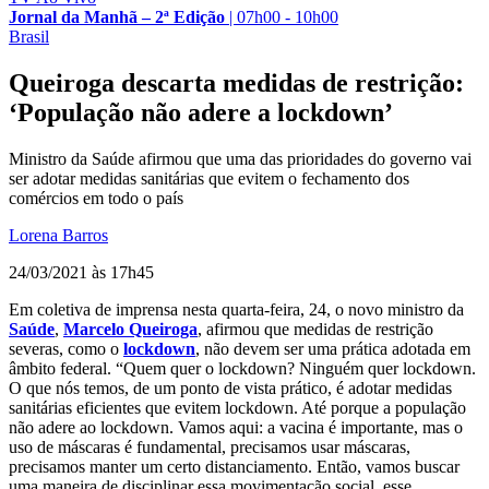
Jornal da Manhã – 2ª Edição
|
07h00 - 10h00
Brasil
Queiroga descarta medidas de restrição:
‘População não adere a lockdown’
Ministro da Saúde afirmou que uma das prioridades do governo vai
ser adotar medidas sanitárias que evitem o fechamento dos
comércios em todo o país
Lorena Barros
24/03/2021 às 17h45
Em coletiva de imprensa nesta quarta-feira, 24, o novo ministro da
Saúde
,
Marcelo Queiroga
, afirmou que medidas de restrição
severas, como o
lockdown
, não devem ser uma prática adotada em
âmbito federal. “Quem quer o lockdown? Ninguém quer lockdown.
O que nós temos, de um ponto de vista prático, é adotar medidas
sanitárias eficientes que evitem lockdown. Até porque a população
não adere ao lockdown. Vamos aqui: a vacina é importante, mas o
uso de máscaras é fundamental, precisamos usar máscaras,
precisamos manter um certo distanciamento. Então, vamos buscar
uma maneira de disciplinar essa movimentação social, esse