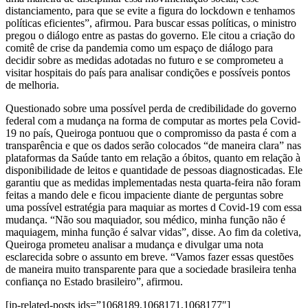
distanciamento, para que se evite a figura do lockdown e tenhamos
políticas eficientes”, afirmou. Para buscar essas políticas, o ministro
pregou o diálogo entre as pastas do governo. Ele citou a criação do
comitê de crise da pandemia como um espaço de diálogo para
decidir sobre as medidas adotadas no futuro e se comprometeu a
visitar hospitais do país para analisar condições e possíveis pontos
de melhoria.
Questionado sobre uma possível perda de credibilidade do governo
federal com a mudança na forma de computar as mortes pela Covid-
19 no país, Queiroga pontuou que o compromisso da pasta é com a
transparência e que os dados serão colocados “de maneira clara” nas
plataformas da Saúde tanto em relação a óbitos, quanto em relação à
disponibilidade de leitos e quantidade de pessoas diagnosticadas. Ele
garantiu que as medidas implementadas nesta quarta-feira não foram
feitas a mando dele e ficou impaciente diante de perguntas sobre
uma possível estratégia para maquiar as mortes d Covid-19 com essa
mudança. “Não sou maquiador, sou médico, minha função não é
maquiagem, minha função é salvar vidas”, disse. Ao fim da coletiva,
Queiroga prometeu analisar a mudança e divulgar uma nota
esclarecida sobre o assunto em breve. “Vamos fazer essas questões
de maneira muito transparente para que a sociedade brasileira tenha
confiança no Estado brasileiro”, afirmou.
[jp-related-posts ids=”1068189,1068171,1068177″]