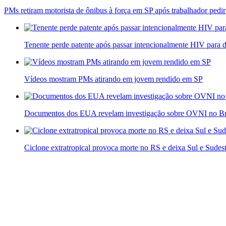
PMs retiram motorista de ônibus à força em SP após trabalhador pedi
Tenente perde patente após passar intencionalmente HIV para 
Vídeos mostram PMs atirando em jovem rendido em SP
Documentos dos EUA revelam investigação sobre OVNI no Br
Ciclone extratropical provoca morte no RS e deixa Sul e Sudest