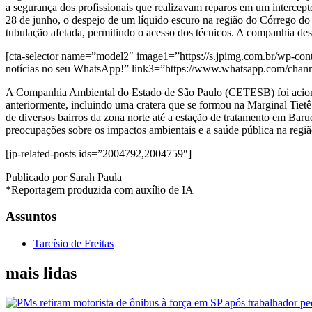
a segurança dos profissionais que realizavam reparos em um intercept
28 de junho, o despejo de um líquido escuro na região do Córrego do
tubulação afetada, permitindo o acesso dos técnicos. A companhia des
[cta-selector name=”model2″ image1=”https://s.jpimg.com.br/wp-cont
notícias no seu WhatsApp!” link3=”https://www.whatsapp.com/ch
A Companhia Ambiental do Estado de São Paulo (CETESB) foi acionada 
anteriormente, incluindo uma cratera que se formou na Marginal Tietê 
de diversos bairros da zona norte até a estação de tratamento em Bar
preocupações sobre os impactos ambientais e a saúde pública na regiã
[jp-related-posts ids=”2004792,2004759″]
Publicado por Sarah Paula
*Reportagem produzida com auxílio de IA
Assuntos
Tarcísio de Freitas
mais lidas