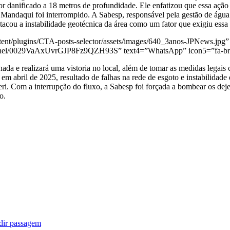
or danificado a 18 metros de profundidade. Ele enfatizou que essa ação
 Mandaqui foi interrompido. A Sabesp, responsável pela gestão de água
tacou a instabilidade geotécnica da área como um fator que exigiu essa
ent/plugins/CTA-posts-selector/assets/images/640_3anos-JPNews.jpg” 
annel/0029VaAxUvrGJP8Fz9QZH93S” text4=”WhatsApp” icon5=”fa-bra
e realizará uma vistoria no local, além de tomar as medidas legais ca
em abril de 2025, resultado de falhas na rede de esgoto e instabilidade 
ueri. Com a interrupção do fluxo, a Sabesp foi forçada a bombear os d
o.