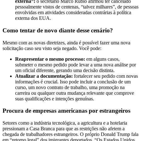
externa”:
o secretário Marco Rubio afirmou ter cancelado
pessoalmente vistos de centenas, “talvez milhares”, de pessoas
envolvidas em atividades consideradas contrárias à política
externa dos EUA.
Como tentar de novo diante desse cenário?
Mesmo com as novas diretrizes, ainda é possível fazer uma nova
solicitação caso seu visto seja negado. Você pode:
Reapresentar o mesmo processo:
em alguns casos,
submeter o mesmo pedido pode levar a uma nova análise por
um oficial diferente, gerando uma decisão distinta.
Atualizar a documentação:
fortalecer seu pedido com novas
informações é crucial. Isso pode incluir a conclusão de um
curso, um novo contrato de trabalho, uma promoção na
carreira ou qualquer outra mudança relevante que comprove
suas qualificações e intenções genuínas.
Procura de empresas americanas por estrangeiros
Setores como a indústria tecnológica, a agricultura e a hotelaria
pressionam a Casa Branca para que as restrições não afetem a
chegada de trabalhadores estrangeiros. O próprio Donald Trump fala
em “retorno legal” dos imigrantes deportados. “O
s Estados Unidos