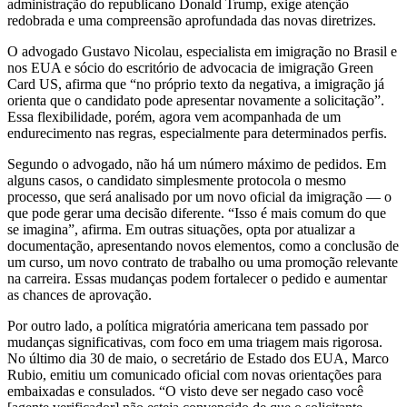
administração do republicano Donald Trump, exige atenção
redobrada e uma compreensão aprofundada das novas diretrizes.
O advogado Gustavo Nicolau, especialista em imigração no Brasil e
nos EUA e sócio
do escritório de advocacia de imigração
Green
Card US
, afirma que “no próprio texto da negativa, a imigração já
orienta que o candidato pode apresentar novamente a solicitação”.
Essa flexibilidade, porém, agora vem acompanhada de um
endurecimento nas regras, especialmente para determinados perfis.
Segundo o advogado, não há um número máximo de pedidos. Em
alguns casos, o candidato simplesmente protocola o mesmo
processo, que será analisado por um novo oficial da imigração — o
que pode gerar uma decisão diferente. “Isso é mais comum do que
se imagina”, afirma. Em outras situações, opta por atualizar a
documentação, apresentando novos elementos, como a conclusão de
um curso, um novo contrato de trabalho ou uma promoção relevante
na carreira. Essas mudanças podem fortalecer o pedido e aumentar
as chances de aprovação.
Por outro lado, a política migratória americana tem passado por
mudanças significativas, com foco em uma triagem mais rigorosa.
No último dia 30 de maio, o secretário de Estado dos EUA, Marco
Rubio, emitiu um comunicado oficial com novas orientações para
embaixadas e consulados. “O visto deve ser negado caso você