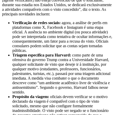
[agente verificador] não esteja convencido de que o solicitante,
durante sua estadia nos Estados Unidos, se dedicará exclusivamente
a atividades compatíveis com o visto concedido”, diz o texto. As
principais novidades incluem:
Verificação de redes sociais:
agora, a análise de perfis em
plataformas como X, Facebook e Instagram é uma etapa
oficial. A ausência no ambiente digital (ou pouca atividade)
pode ser interpretada como tentativa de ocultar informações e,
consequentemente, um fator para a recusa do visto. Oficiais
consulares podem solicitar que as contas sejam tornadas
públicas.
Triagem específica para Harvard:
c
omo parte de uma
ofensiva do governo Trump contra a Universidade Harvard,
qualquer solicitante de visto que deseje ir à instituição, por
qualquer motivo (estudantes, professores, funcionários,
palestrantes, turistas, etc.), passará por uma triagem adicional
imediata.
A medida visa combater o que o documento
descreve como “um ambiente acadêmico livre de violência e
antissemitismo”. Segundo o governo, Harvard falhou nesse
sentido.
Propósito da viagem:
oficiais devem verificar se o motivo
declarado da viagem é compatível com o tipo de visto
solicitado, mesmo que não configure formalmente
inadmissibilidade. O visto pode ser negado se o funcionário