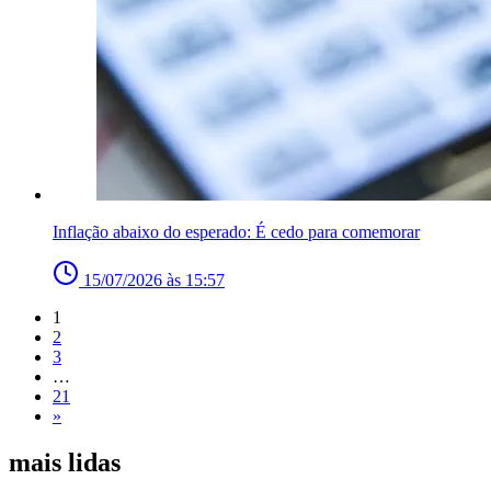
Inflação abaixo do esperado: É cedo para comemorar
15/07/2026 às 15:57
1
2
3
…
21
»
mais lidas