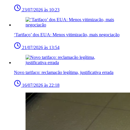
23/07/2026 às 10:23
‘Tarifaço’ dos EUA: Menos vitimização, mais negociação
21/07/2026 às 13:54
Novo tarifaço: reclamação legítima, justificativa errada
16/07/2026 às 22:18