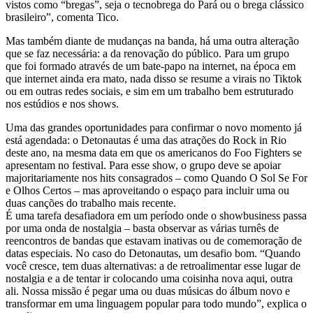
vistos como “bregas”, seja o tecnobrega do Pará ou o brega clássico
brasileiro”, comenta Tico.
Mas também diante de mudanças na banda, há uma outra alteração
que se faz necessária: a da renovação do público. Para um grupo
que foi formado através de um bate-papo na internet, na época em
que internet ainda era mato, nada disso se resume a virais no Tiktok
ou em outras redes sociais, e sim em um trabalho bem estruturado
nos estúdios e nos shows.
Uma das grandes oportunidades para confirmar o novo momento já
está agendada: o Detonautas é uma das atrações do Rock in Rio
deste ano, na mesma data em que os americanos do Foo Fighters se
apresentam no festival. Para esse show, o grupo deve se apoiar
majoritariamente nos hits consagrados – como Quando O Sol Se For
e Olhos Certos – mas aproveitando o espaço para incluir uma ou
duas canções do trabalho mais recente.
É uma tarefa desafiadora em um período onde o showbusiness passa
por uma onda de nostalgia – basta observar as várias turnês de
reencontros de bandas que estavam inativas ou de comemoração de
datas especiais. No caso do Detonautas, um desafio bom. “Quando
você cresce, tem duas alternativas: a de retroalimentar esse lugar de
nostalgia e a de tentar ir colocando uma coisinha nova aqui, outra
ali. Nossa missão é pegar uma ou duas músicas do álbum novo e
transformar em uma linguagem popular para todo mundo”, explica o