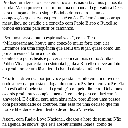
Produzir um terceiro disco em cinco anos não estava nos planos da
banda. Mas o processo se tornou uma demanda da gravadora Deck
para o lançamento do single Potinho de Veneno – a única
composição que já estava pronta até então. Daí em diante, o grupo
mergulhou no estúdio e a conexão com Pablo Bispo e Ruxell se
tornou essencial para abrir os caminhos.
“Sou uma pessoa muito espiritualizada”, conta Tico.
“Milagrosamente, houve uma conexão muito forte com eles.
Entramos em uma frequência que abriu um lugar, quase como um
portal mesmo”, brinca o cantor.
Conhecido pelos beats e parcerias com cantoras como Anitta e
Pabllo Vittar, parte da boa sintonia ligada a Ruxell se deve ao fato
do produtor ser um fã antigo da banda desde a infância.
“Faz total diferença porque você já está inserido em um universo
onde a pessoa que está dialogando com você sabe quem você é. Ela
não está ali só pelo status da produção ou pelo dinheiro. Deixamos
os dois produtores completamente à vontade para conduzirem [a
gravação]. E é difícil para mim abrir mão, porquê sou uma pessoa
com personalidade de controle, mas essa foi uma decisão que me
trouxe liberdade e deu identidade ao disco”, revela.
Agora, com Rádio Love Nacional, chegou a hora de respirar. Não
na agenda de shows, que está absolutamente lotada, como de