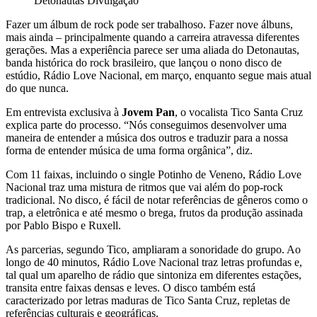
Detonautas
Divulgação
Fazer um álbum de rock pode ser trabalhoso. Fazer nove álbuns,
mais ainda – principalmente quando a carreira atravessa diferentes
gerações. Mas a experiência parece ser uma aliada do Detonautas,
banda histórica do rock brasileiro, que lançou o nono disco de
estúdio, Rádio Love Nacional, em março, enquanto segue mais atual
do que nunca.
Em entrevista exclusiva à
Jovem Pan
, o vocalista Tico Santa Cruz
explica parte do processo. “Nós conseguimos desenvolver uma
maneira de entender a música dos outros e traduzir para a nossa
forma de entender música de uma forma orgânica”, diz.
Com 11 faixas, incluindo o single Potinho de Veneno, Rádio Love
Nacional traz uma mistura de ritmos que vai além do pop-rock
tradicional. No disco, é fácil de notar referências de gêneros como o
trap, a eletrônica e até mesmo o brega, frutos da produção assinada
por Pablo Bispo e Ruxell.
As parcerias, segundo Tico, ampliaram a sonoridade do grupo. Ao
longo de 40 minutos, Rádio Love Nacional traz letras profundas e,
tal qual um aparelho de rádio que sintoniza em diferentes estações,
transita entre faixas densas e leves. O disco também está
caracterizado por letras maduras de Tico Santa Cruz, repletas de
referências culturais e geográficas.