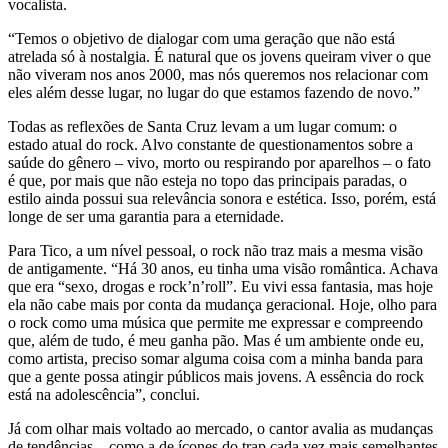
vocalista.
“Temos o objetivo de dialogar com uma geração que não está
atrelada só à nostalgia. É natural que os jovens queiram viver o que
não viveram nos anos 2000, mas nós queremos nos relacionar com
eles além desse lugar, no lugar do que estamos fazendo de novo.”
Todas as reflexões de Santa Cruz levam a um lugar comum: o
estado atual do rock. Alvo constante de questionamentos sobre a
saúde do gênero – vivo, morto ou respirando por aparelhos – o fato
é que, por mais que não esteja no topo das principais paradas, o
estilo ainda possui sua relevância sonora e estética. Isso, porém, está
longe de ser uma garantia para a eternidade.
Para Tico, a um nível pessoal, o rock não traz mais a mesma visão
de antigamente. “Há 30 anos, eu tinha uma visão romântica. Achava
que era “sexo, drogas e rock’n’roll”. Eu vivi essa fantasia, mas hoje
ela não cabe mais por conta da mudança geracional. Hoje, olho para
o rock como uma música que permite me expressar e compreendo
que, além de tudo, é meu ganha pão. Mas é um ambiente onde eu,
como artista, preciso somar alguma coisa com a minha banda para
que a gente possa atingir públicos mais jovens. A essência do rock
está na adolescência”, conclui.
Já com olhar mais voltado ao mercado, o cantor avalia as mudanças
de tendências – como a de ícones do trap cada vez mais semelhantes