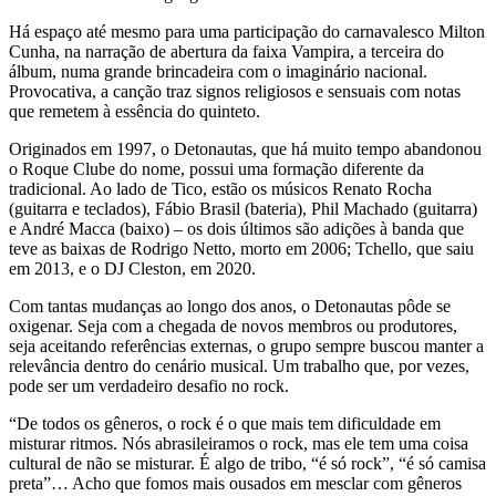
Há espaço até mesmo para uma participação do carnavalesco Milton
Cunha, na narração de abertura da faixa Vampira, a terceira do
álbum, numa grande brincadeira com o imaginário nacional.
Provocativa, a canção traz signos religiosos e sensuais com notas
que remetem à essência do quinteto.
Originados em 1997, o Detonautas, que há muito tempo abandonou
o Roque Clube do nome, possui uma formação diferente da
tradicional. Ao lado de Tico, estão os músicos Renato Rocha
(guitarra e teclados), Fábio Brasil (bateria), Phil Machado (guitarra)
e André Macca (baixo) – os dois últimos são adições à banda que
teve as baixas de Rodrigo Netto, morto em 2006; Tchello, que saiu
em 2013, e o DJ Cleston, em 2020.
Com tantas mudanças ao longo dos anos, o Detonautas pôde se
oxigenar. Seja com a chegada de novos membros ou produtores,
seja aceitando referências externas, o grupo sempre buscou manter a
relevância dentro do cenário musical. Um trabalho que, por vezes,
pode ser um verdadeiro desafio no rock.
“De todos os gêneros, o rock é o que mais tem dificuldade em
misturar ritmos. Nós abrasileiramos o rock, mas ele tem uma coisa
cultural de não se misturar. É algo de tribo, “é só rock”, “é só camisa
preta”… Acho que fomos mais ousados em mesclar com gêneros