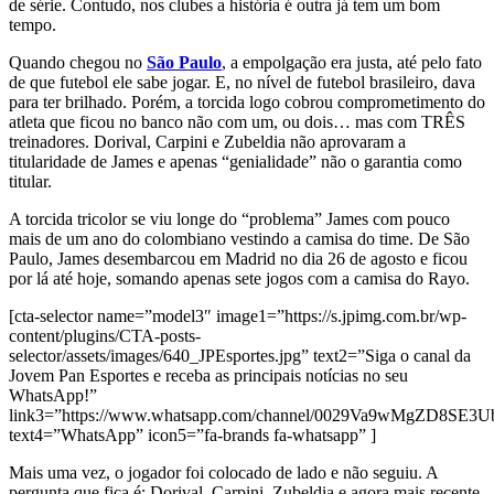
de série. Contudo, nos clubes a história é outra já tem um bom
tempo.
Quando chegou no
São Paulo
, a empolgação era justa, até pelo fato
de que futebol ele sabe jogar. E, no nível de futebol brasileiro, dava
para ter brilhado. Porém, a torcida logo cobrou comprometimento do
atleta que ficou no banco não com um, ou dois… mas com TRÊS
treinadores. Dorival, Carpini e Zubeldia não aprovaram a
titularidade de James e apenas “genialidade” não o garantia como
titular.
A torcida tricolor se viu longe do “problema” James com pouco
mais de um ano do colombiano vestindo a camisa do time. De São
Paulo, James desembarcou em Madrid no dia 26 de agosto e ficou
por lá até hoje, somando apenas sete jogos com a camisa do Rayo.
[cta-selector name=”model3″ image1=”https://s.jpimg.com.br/wp-
content/plugins/CTA-posts-
selector/assets/images/640_JPEsportes.jpg” text2=”Siga o canal da
Jovem Pan Esportes e receba as principais notícias no seu
WhatsApp!”
link3=”https://www.whatsapp.com/channel/0029Va9wMgZD8SE3
text4=”WhatsApp” icon5=”fa-brands fa-whatsapp” ]
Mais uma vez, o jogador foi colocado de lado e não seguiu. A
pergunta que fica é: Dorival, Carpini, Zubeldia e agora mais recente