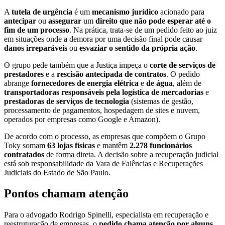
A
tutela de urgência
é um
mecanismo jurídico
acionado para
antecipar
ou
assegurar
um
direito que não pode esperar até o
fim de um processo
. Na prática, trata-se de um pedido feito ao juiz
em situações onde a demora por uma decisão final pode causar
danos irreparáveis
ou
esvaziar o sentido da própria ação
.
O grupo pede também que a Justiça impeça o
corte de serviços de
prestadores
e a
rescisão antecipada de contratos
. O pedido
abrange
fornecedores de energia elétrica
e
de água
, além de
transportadoras responsáveis pela logística de mercadorias
e
prestadoras de serviços de tecnologia
(sistemas de gestão,
processamento de pagamentos, hospedagem de sites e nuvem,
operados por empresas como Google e Amazon).
De acordo com o processo, as empresas que compõem o Grupo
Toky somam
63 lojas físicas
e mantêm
2.278 funcionários
contratados
de forma direta. A decisão sobre a recuperação judicial
está sob responsabilidade da Vara de Falências e Recuperações
Judiciais do Estado de São Paulo.
Pontos chamam atenção
Para o advogado Rodrigo Spinelli, especialista em recuperação e
reestruturação de empresas, o
pedido chama atenção por alguns