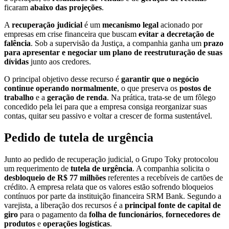
ficaram
abaixo das projeções
.
A
recuperação judicial
é um
mecanismo legal
acionado por
empresas em crise financeira que buscam
evitar a decretação de
falência
. Sob a supervisão da Justiça, a companhia ganha um
prazo
para apresentar e negociar um plano de reestruturação
de suas
dívidas
junto aos credores.
O principal objetivo desse recurso é
garantir que o negócio
continue operando normalmente
, o que preserva os
postos de
trabalho
e a
geração de renda
. Na prática, trata-se de um fôlego
concedido pela lei para que a empresa consiga reorganizar suas
contas, quitar seu passivo e voltar a crescer de forma sustentável.
Pedido de tutela de urgência
Junto ao pedido de recuperação judicial, o Grupo Toky protocolou
um requerimento de
tutela de urgência
. A companhia solicita o
desbloqueio de R$ 77 milhões
referentes a recebíveis de cartões de
crédito. A empresa relata que os valores estão sofrendo bloqueios
contínuos por parte da instituição financeira SRM Bank. Segundo a
varejista, a liberação dos recursos é a
principal fonte de capital de
giro
para o pagamento da
folha de funcionários
,
fornecedores de
produtos
e
operações logísticas
.