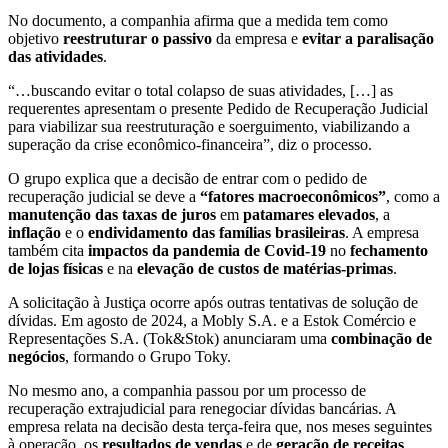
No documento, a companhia afirma que a medida tem como
objetivo
reestruturar o passivo
da empresa e
evitar a paralisação
das atividades
.
“…buscando evitar o total colapso de suas atividades, […] as
requerentes apresentam o presente Pedido de Recuperação Judicial
para viabilizar sua reestruturação e soerguimento, viabilizando a
superação da crise econômico-financeira”, diz o processo.
O grupo explica que a decisão de entrar com o pedido de
recuperação judicial se deve a
“fatores macroeconômicos”
, como a
manutenção das taxas de juros
em
patamares elevados
, a
inflação
e o
endividamento das famílias brasileiras
. A empresa
também cita
impactos da pandemia de Covid-19
no
fechamento
de lojas físicas
e na
elevação de custos de matérias-primas
.
A solicitação à Justiça ocorre após outras tentativas de solução de
dívidas. Em agosto de 2024, a Mobly S.A. e a Estok Comércio e
Representações S.A. (Tok&Stok) anunciaram uma
combinação de
negócios
, formando o Grupo Toky.
No mesmo ano, a companhia passou por um processo de
recuperação extrajudicial para renegociar dívidas bancárias. A
empresa relata na decisão desta terça-feira que, nos meses seguintes
à operação, os
resultados de vendas
e de
geração de receitas