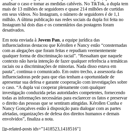
analisar o caso e tomar as medidas cabíveis. No TikTok, a dupla tem
mais de 13 milhões de seguidores e quase 214 milhões de curtidas
em seus vídeos. No Instagram, o número de seguidores é de 1,1
milhão. A última publicação nas redes sociais da dupla foi feita no
Instagram há dois dias e os comentários das postagens foram
desativados.
Em nota enviada à
Jovem Pan
, a equipe jurídica das
influenciadoras destacou que Kérollen e Nancy estão “consternadas
com as alegações que foram feitas e repudiam veementemente
qualquer forma de discriminação racial”. “Ressaltam que naquele
contexto não havia intenção de fazer qualquer referência a temáticas
raciais ou a discriminações de minorias. Nada disso estava em
pauta”, continua o comunicado. Em outro trecho, a assessoria das
influenciadoras pede para que elas tenham a oportunidade de
apresentar sua defesa e garante cooperação com investigações sobre
o caso. “A dupla vai cooperar plenamente com qualquer
investigação conduzida pelas autoridades competentes, fornecendo
todas as informações necessárias para esclarecer os fatos e preservar
o direito das pessoas que se sentiram atingidas. Kérollen Cunha e
Nancy Gonçalves estão à disposição para dialogar com as partes
afetadas, organizações de defesa dos direitos humanos e demais
envolvidos”, finaliza a nota.
[jp-related-posts ids=”1418523,1418516″]