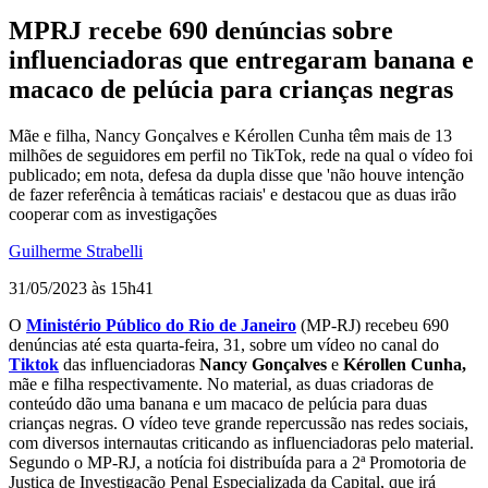
MPRJ recebe 690 denúncias sobre
influenciadoras que entregaram banana e
macaco de pelúcia para crianças negras
Mãe e filha, Nancy Gonçalves e Kérollen Cunha têm mais de 13
milhões de seguidores em perfil no TikTok, rede na qual o vídeo foi
publicado; em nota, defesa da dupla disse que 'não houve intenção
de fazer referência à temáticas raciais' e destacou que as duas irão
cooperar com as investigações
Guilherme Strabelli
31/05/2023 às 15h41
O
Ministério Público do Rio de Janeiro
(MP-RJ) recebeu 690
denúncias até esta quarta-feira, 31, sobre um vídeo no canal do
Tiktok
das influenciadoras
Nancy Gonçalves
e
Kérollen Cunha
,
mãe e filha respectivamente. No material, as duas criadoras de
conteúdo dão uma banana e um macaco de pelúcia para duas
crianças negras. O vídeo teve grande repercussão nas redes sociais,
com diversos internautas criticando as influenciadoras pelo material.
Segundo o MP-RJ, a notícia foi distribuída para a 2ª Promotoria de
Justiça de Investigação Penal Especializada da Capital, que irá