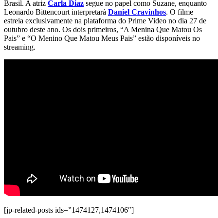
Brasil. A atriz
Carla Diaz
segue no papel como Suzane, enquanto
Leonardo Bittencourt interpretará
Daniel Cravinhos
. O filme
estreia exclusivamente na plataforma do Prime Video no dia 27 de
outubro deste ano. Os dois primeiros, “A Menina Que Matou Os
Pais” e “O Menino Que Matou Meus Pais” estão disponíveis no
streaming.
[jp-related-posts ids=”1474127,1474106″]