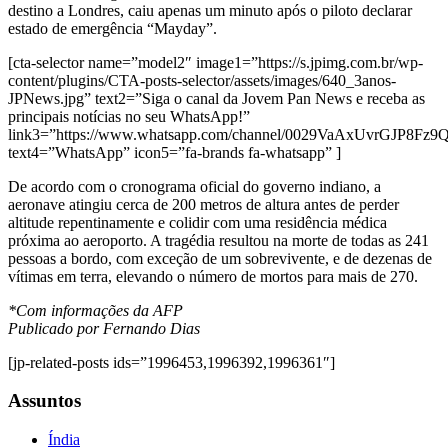
destino a Londres, caiu apenas um minuto após o piloto declarar
estado de emergência “Mayday”.
[cta-selector name=”model2″ image1=”https://s.jpimg.com.br/wp-
content/plugins/CTA-posts-selector/assets/images/640_3anos-
JPNews.jpg” text2=”Siga o canal da Jovem Pan News e receba as
principais notícias no seu WhatsApp!”
link3=”https://www.whatsapp.com/channel/0029VaAxUvrGJP8Fz
text4=”WhatsApp” icon5=”fa-brands fa-whatsapp” ]
De acordo com o cronograma oficial do governo indiano, a
aeronave atingiu cerca de 200 metros de altura antes de perder
altitude repentinamente e colidir com uma residência médica
próxima ao aeroporto. A tragédia resultou na morte de todas as 241
pessoas a bordo, com exceção de um sobrevivente, e de dezenas de
vítimas em terra, elevando o número de mortos para mais de 270.
*Com informações da AFP
Publicado por Fernando Dias
[jp-related-posts ids=”1996453,1996392,1996361″]
Assuntos
Índia