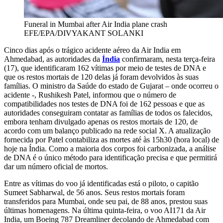
Funeral in Mumbai after Air India plane crash
EFE/EPA/DIVYAKANT SOLANKI
Cinco dias após o trágico acidente aéreo da Air India em
Ahmedabad, as autoridades da
Índia
confirmaram, nesta terça-feira
(17), que identificaram 162 vítimas por meio de testes de DNA e
que os restos mortais de 120 delas já foram devolvidos às suas
famílias. O ministro da Saúde do estado de Gujarat – onde ocorreu o
acidente -, Rushikesh Patel, informou que o número de
compatibilidades nos testes de DNA foi de 162 pessoas e que as
autoridades conseguiram contatar as famílias de todos os falecidos,
embora tenham divulgado apenas os restos mortais de 120, de
acordo com um balanço publicado na rede social X. A atualização
fornecida por Patel contabiliza as mortes até às 15h30 (hora local) de
hoje na Índia. Como a maioria dos corpos foi carbonizada, a análise
de DNA é o único método para identificação precisa e que permitirá
dar um número oficial de mortos.
Entre as vítimas do voo já identificadas está o piloto, o capitão
Sumeet Sabharwal, de 56 anos. Seus restos mortais foram
transferidos para Mumbai, onde seu pai, de 88 anos, prestou suas
últimas homenagens. Na última quinta-feira, o voo AI171 da Air
India, um Boeing 787 Dreamliner decolando de Ahmedabad com