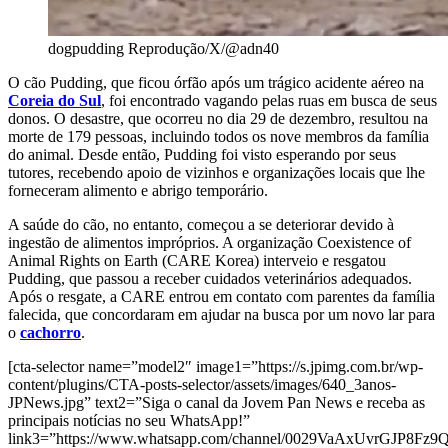
dogpudding
Reprodução/X/@adn40
O cão Pudding, que ficou órfão após um trágico acidente aéreo na
Coreia do Sul
, foi encontrado vagando pelas ruas em busca de seus
donos. O desastre, que ocorreu no dia 29 de dezembro, resultou na
morte de 179 pessoas, incluindo todos os nove membros da família
do animal. Desde então, Pudding foi visto esperando por seus
tutores, recebendo apoio de vizinhos e organizações locais que lhe
forneceram alimento e abrigo temporário.
A saúde do cão, no entanto, começou a se deteriorar devido à
ingestão de alimentos impróprios. A organização Coexistence of
Animal Rights on Earth (CARE Korea) interveio e resgatou
Pudding, que passou a receber cuidados veterinários adequados.
Após o resgate, a CARE entrou em contato com parentes da família
falecida, que concordaram em ajudar na busca por um novo lar para
o
cachorro
.
[cta-selector name=”model2″ image1=”https://s.jpimg.com.br/wp-
content/plugins/CTA-posts-selector/assets/images/640_3anos-
JPNews.jpg” text2=”Siga o canal da Jovem Pan News e receba as
principais notícias no seu WhatsApp!”
link3=”https://www.whatsapp.com/channel/0029VaAxUvrGJP8Fz