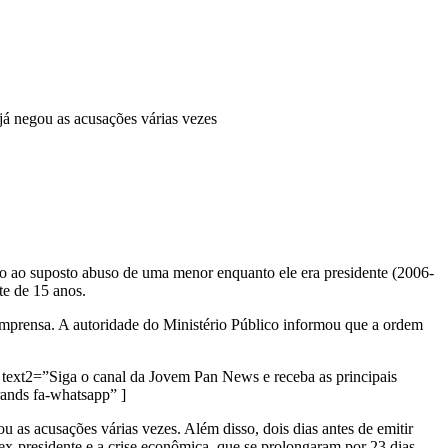
á negou as acusações várias vezes
o ao suposto abuso de uma menor enquanto ele era presidente (2006-
te de 15 anos.
imprensa. A autoridade do Ministério Público informou que a ordem
text2=”Siga o canal da Jovem Pan News e receba as principais
nds fa-whatsapp” ]
as acusações várias vezes. Além disso, dois dias antes de emitir
x-presidente e a crise econômica, que se prolongaram por 23 dias.