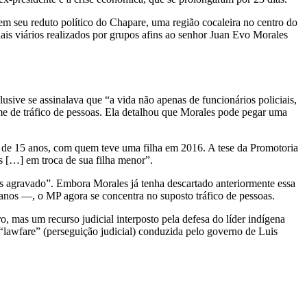
 em seu reduto político do Chapare, uma região cocaleira no centro do
is viários realizados por grupos afins ao senhor Juan Evo Morales
usive se assinalava que “a vida não apenas de funcionários policiais,
me de tráfico de pessoas. Ela detalhou que Morales pode pegar uma
 de 15 anos, com quem teve uma filha em 2016. A tese da Promotoria
s […] em troca de sua filha menor”.
as agravado”. Embora Morales já tenha descartado anteriormente essa
anos —, o MP agora se concentra no suposto tráfico de pessoas.
 mas um recurso judicial interposto pela defesa do líder indígena
“lawfare” (perseguição judicial) conduzida pelo governo de Luis