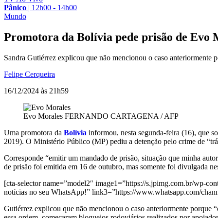
Pânico
|
12h00 - 14h00
Mundo
Promotora da Bolívia pede prisão de Evo M
Sandra Gutiérrez explicou que não mencionou o caso anteriormente p
Felipe Cerqueira
16/12/2024 às 21h59
Evo Morales
FERNANDO CARTAGENA / AFP
Uma promotora da
Bolívia
informou, nesta segunda-feira (16), que s
2019). O Ministério Público (MP) pediu a detenção pelo crime de “tr
Corresponde “emitir um mandado de prisão, situação que minha autori
de prisão foi emitida em 16 de outubro, mas somente foi divulgada nes
[cta-selector name=”model2″ image1=”https://s.jpimg.com.br/wp-cont
notícias no seu WhatsApp!” link3=”https://www.whatsapp.com/ch
Gutiérrez explicou que não mencionou o caso anteriormente porque “é
essa ordem, começaram bloqueios rodoviários realizados por apoiadore