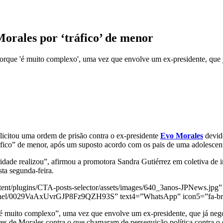
orales por ‘tráfico’ de menor
orque 'é muito complexo', uma vez que envolve um ex-presidente, que j
olicitou uma ordem de prisão contra o ex-presidente
Evo Morales
devid
áfico” de menor, após um suposto acordo com os pais de uma adolescen
dade realizou”, afirmou a promotora Sandra Gutiérrez em coletiva de 
ta segunda-feira.
ent/plugins/CTA-posts-selector/assets/images/640_3anos-JPNews.jpg” 
annel/0029VaAxUvrGJP8Fz9QZH93S” text4=”WhatsApp” icon5=”fa-bra
 muito complexo”, uma vez que envolve um ex-presidente, que já negou 
s de Morales contra o que chamaram de perseguição política contra o e