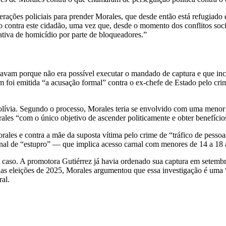
perações policiais para prender Morales, que desde então está refugiado
 contra este cidadão, uma vez que, desde o momento dos conflitos socia
ativa de homicídio por parte de bloqueadores.”
icavam porque não era possível executar o mandado de captura e que incl
foi emitida “a acusação formal” contra o ex-chefe de Estado pelo cri
olívia. Segundo o processo, Morales teria se envolvido com uma menor
ales “com o único objetivo de ascender politicamente e obter benefício
rales e contra a mãe da suposta vítima pelo crime de “tráfico de pesso
enal de “estupro” — que implica acesso carnal com menores de 14 a 18 
aso. A promotora Gutiérrez já havia ordenado sua captura em setembro,
nas eleições de 2025, Morales argumentou que essa investigação é uma 
ral.