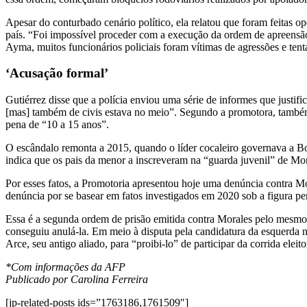
Apesar do conturbado cenário político, ela relatou que foram feitas o
país. “Foi impossível proceder com a execução da ordem de apreensão
Ayma, muitos funcionários policiais foram vítimas de agressões e tent
‘Acusação formal’
Gutiérrez disse que a polícia enviou uma série de informes que justif
[mas] também de civis estava no meio”. Segundo a promotora, também 
pena de “10 a 15 anos”.
O escândalo remonta a 2015, quando o líder cocaleiro governava a B
indica que os pais da menor a inscreveram na “guarda juvenil” de Mor
Por esses fatos, a Promotoria apresentou hoje uma denúncia contra Mo
denúncia por se basear em fatos investigados em 2020 sob a figura p
Essa é a segunda ordem de prisão emitida contra Morales pelo mesmo c
conseguiu anulá-la. Em meio à disputa pela candidatura da esquerda 
Arce, seu antigo aliado, para “proibi-lo” de participar da corrida eleito
*Com informações da AFP
Publicado por Carolina Ferreira
[jp-related-posts ids=”1763186,1761509″]