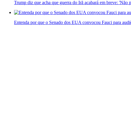
Trump diz que acha que guerra do Irã acabará em breve: 'Não p
Entenda por que o Senado dos EUA convocou Fauci para audiê