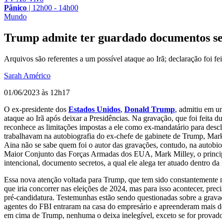
Pânico
|
12h00 - 14h00
Mundo
Trump admite ter guardado documentos sec
Arquivos são referentes a um possível ataque ao Irã; declaração foi f
Sarah Américo
01/06/2023 às 12h17
O ex-presidente dos
Estados Unidos
,
Donald Trump
, admitiu em u
ataque ao Irã após deixar a Presidências. Na gravação, que foi feita
reconhece as limitações impostas a ele como ex-mandatário para descl
trabalhavam na autobiografia do ex-chefe de gabinete de Trump, Mark
Aina não se sabe quem foi o autor das gravações, contudo, na autobio
Maior Conjunto das Forças Armadas dos EUA, Mark Milley, o principal
intencional, documento secretos, a qual ele alega ter atuado dentro d
Essa nova atenção voltada para Trump, que tem sido constantemente 
que iria concorrer nas eleições de 2024, mas para isso acontecer, pr
pré-candidatura. Testemunhas estão sendo questionadas sobre a grava
agentes do FBI entraram na casa do empresário e apreenderam mais de
em cima de Trump, nenhuma o deixa inelegível, exceto se for provado 