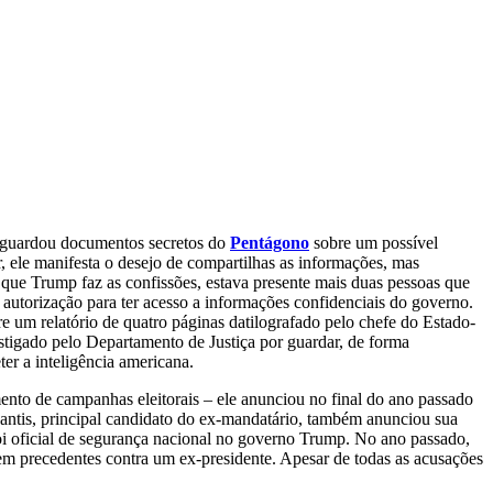
ue guardou documentos secretos do
Pentágono
sobre um possível
, ele manifesta o desejo de compartilhas as informações, mas
que Trump faz as confissões, estava presente mais duas pessoas que
utorização para ter acesso a informações confidenciais do governo.
e um relatório de quatro páginas datilografado pelo chefe do Estado-
stigado pelo Departamento de Justiça por guardar, de forma
er a inteligência americana.
nto de campanhas eleitorais – ele anunciou no final do ano passado
Santis, principal candidato do ex-mandatário, também anunciou sua
oi oficial de segurança nacional no governo Trump. No ano passado,
em precedentes contra um ex-presidente. Apesar de todas as acusações