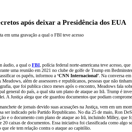
retos após deixar a Presidência dos EUA
eita em uma gravação a qual o FBI teve acesso
m áudio, a qual o
FBI
, polícia federal norte-americana teve acesso, q
 durante uma reunião em 2021 no clube de golfe de Trump em Bedminster
assificar os papéis, informou a
‘CNN Internacional’
. Na conversa em 
 Meadows, além de assessores e republicanos, pessoas que não tinham a
grafia, que foi publica cinco meses após o encontro, Meadows fala sobr
 general do país, a qual sita um plano de ataque ao Irã. Trump é inve
a lei. A Justiça alega que ele guardou documentos que podiam compromet
manchete de jornais devido suas acusações na Justiça, vem em um mome
ecisa ser indicado pelo Partido Republicano. No dia 25 de maio, Ron De
ção e o documento com plano de ataque ao Irã, incluindo Milley, que f
 20 caixas de documentos. Essa iniciativa foi classificada como algo s
que ele tem relação contra o ataque ao capitólio.