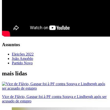
Assuntos
Eleições 2022
João Amoêdo
Partido Novo
mais lidas
Vice de Flávio, Gaspar foi à PF contra Soraya e Lindbergh após ser
acusado de estupro