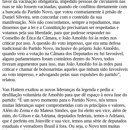
favor da vacinação obrigatória, impedido pessoas de circularem nas
ruas se não fossem vacinadas; quando ele conflitou diretamente com
a bancada do Partido Novo, que votou contrariamente à prisão de
Daniel Silveira, sem concordar com o conteúdo da sua
manifestação. Nós não concordamos, sempre a repudiamos, mas
dissemos que a lei e a Constituição precisariam ser respeitadas e
votamos pela sua liberdade, para que pudesse responder no
Conselho de Ética da Câmara, e João Amoêdo foi às redes nos
criticar por isso. A questão do voto impresso, que era uma defesa
tradicional do Partido Novo, inclusive do próprio João Amoêdo,
quando veio a votação na Câmara dos Deputados eu fui favorável,
alguns parlamentares foram contrários dentro do Novo, todos
tiveram argumentos para isso, mas João Amoêdo foi ás redes para
criticar e chamar de bolsonaristas aqueles que tinham sido favoráveis
ao voto impresso, e advogando pelas suas expulsões do partido”,
relatou.
Van Hattem exaltou as novas lideranças da legenda e pediu a
desfiliação voluntária de Amoêdo para que dê espaço à nova fase do
partido: “É um novo momento para o Partido Novo, nós temos
muitas lideranças super comprometidas com os princípios e valores.
Além do Zema e do Mateus Simões, que foi eleito seu vice, além de
mim, do Gilson e da Adriana, deputados federais, temos o Adriano,
que é prefeito em Joinville e sua vice, temos uma série de deputados
estaduais e vereadores Brasil à fora. Ou seja, o Novo tem muitas