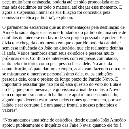
peça muito bem embasada, poderia até ter sido protocolada antes,
mas nós decidimos ter todo o material até chegar esse momento. E
agora a suspensão liminar da sua filiação foi concedida pela
comissão de ética partidária”, explicou.
O parlamentar esclareceu que as movimentações pela desfiliação de
Amoêdo são antigas e acusou o fundador do partido de uma série de
conflitos de interesse em favor de seu projeto pessoal de poder: “Eu
dizia que chegaria o momento em que o partido poderia caminhar
sem essa influência do João no diretório, que ele realmente detinha
lá atrás. Vários membros eram seus ex-sócios e pessoas muito
próximas dele. Conflito de interesses com empresas contratadas,
tanto pelo diretório, como pela pessoa física dele. Na área da
comunicação, só para dar um exemplo, acabavam fazendo com que
se misturasse o interesse personalíssimo dele, ou as ambições
pessoais dele, com o projeto de longo prazo do Partido Novo. É
importante ressaltar que não foi só essa questão do voto no Lula e
no PT, que por si mesma já é gravíssima afinal de contas o Novo
tem compromisso com a ficha limpa e apoiar um descondenado,
alguém que deveria estar preso pelos crimes que cometeu, por ser
ladrão e ser corrupto á é um ataque frontal a nossos princípios e
valores”.
“Nós anotamos uma série de episódios, desde quando João Amoêdo
apoiou publicamente o Inquérito das Fake News; quando ele foi à