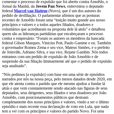
comentar o processo de expulsão que foi aberto contra Amoêdo, o
Jornal da Manhã, da
Jovem Pan News
, entrevistou o deputado
federal
Marcel van Hattem
(Novo), que é um dos autores do
pedido de desfiliação. O parlamentar afirmou que as posturas
recentes de Amoêdo foram uma “traição muito grande aos nosso
princípios e valores e a todos aqueles filiados, doadores e
voluntários que acreditaram na proposta dele lá atrás” e detalhou
quem são as lideranças partidárias que encabeçaram o processo
contra o empresário: “Foram os autores os membros da bancada
federal Gilson Marques, Vinicius Poit, Paulo Ganime e eu. Também
o governador Romeu Zema e seu vice, Mateus Simões, e o prefeito
de Joinville, Adriano Silva, e sua vice, Rejane Gambin. Nós todos
entramos com um pedido de expulsão de João Amoêdo e de
suspensão da sua filiação liminarmente até que o pedido de expulsão
seja analisado”.
“Nós pedimos [a expulsão] com base em uma série de episódios
narrados por nós na nossa peça, pelo menos datados desde 2020, em
que ele atenta contra o partido que ele mesmo ajudou a fundar lá
atrás e que vem constantemente sendo atacado nas figuras de seus
deputados, seus dirigentes, seus filiados e seus doadores por João
Amoêdo, com posicionamentos públicos que destoam
completamente dos nosso princípios e valores, vindo a ser o último
episódio e mais recente essa declaração de voto em Lula, que nada
tem a ver com os princípios e valores do partido Novo. Foi uma