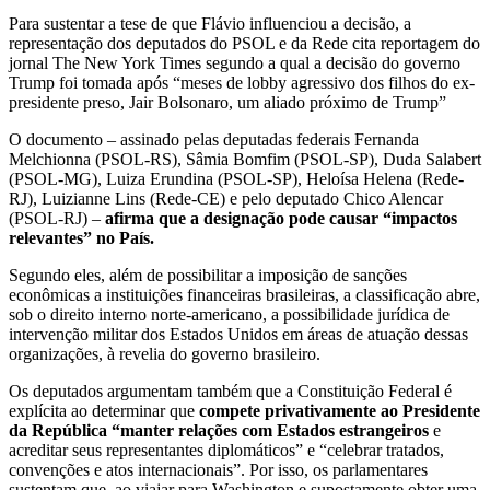
Para sustentar a tese de que Flávio influenciou a decisão, a
representação dos deputados do PSOL e da Rede cita reportagem do
jornal The New York Times segundo a qual a decisão do governo
Trump foi tomada após “meses de lobby agressivo dos filhos do ex-
presidente preso, Jair Bolsonaro, um aliado próximo de Trump”
O documento – assinado pelas deputadas federais Fernanda
Melchionna (PSOL-RS), Sâmia Bomfim (PSOL-SP), Duda Salabert
(PSOL-MG), Luiza Erundina (PSOL-SP), Heloísa Helena (Rede-
RJ), Luizianne Lins (Rede-CE) e pelo deputado Chico Alencar
(PSOL-RJ) –
afirma que a designação pode causar “impactos
relevantes” no País.
Segundo eles, além de possibilitar a imposição de sanções
econômicas a instituições financeiras brasileiras, a classificação abre,
sob o direito interno norte-americano, a possibilidade jurídica de
intervenção militar dos Estados Unidos em áreas de atuação dessas
organizações, à revelia do governo brasileiro.
Os deputados argumentam também que a Constituição Federal é
explícita ao determinar que
compete privativamente ao Presidente
da República “manter relações com Estados estrangeiros
e
acreditar seus representantes diplomáticos” e “celebrar tratados,
convenções e atos internacionais”. Por isso, os parlamentares
sustentam que, ao viajar para Washington e supostamente obter uma