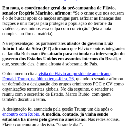
Em nota, o coordenador geral da pré-campanha de Flávio,
senador Rogério Marinho, afirmou:
“Se o crime que nos acusam
é o de buscar apoio de nações amigas para asfixiar as finanças das
facções e unir forças para proteger a população do terror e da
violência, assumimos essa culpa com convicção” (leia a nota
completa ao fim da matéria).
Na representação, os parlamentares
aliados do governo Luiz
Inácio Lula da Silva (PT) afirmam
que Flávio e outros integrantes
da família Bolsonaro têm
atuado para estimular a intervenção do
governo dos Estados Unidos em assuntos internos do Brasil,
o
que, segundo eles, é uma afronta à soberania do País.
O documento cita a
visita de Flávio ao presidente americano,
Donald Trump, na última terça-feira, 26,
quando o senador afirmou
ter defendido a designação dos grupos criminosos PCC e CV como
organizações terroristas globais. No dia seguinte, o senador se
reuniu com o secretário de Estado, Marco Rubio, com quem
também discutiu o tema.
A designação foi anunciada pela gestão Trump um dia após o
encontro com Rubio.
A medida, contudo, já vinha sendo
estudada há meses pelo governo americano.
Nas redes sociais,
Flávio comemorou a decisão: “Grande dia!”.