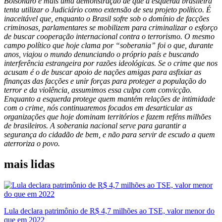
Bolsonaro é mais uma demonstração de que a esquerda brasileira
tenta utilizar o Judiciário como extensão de seu projeto político. É
inaceitável que, enquanto o Brasil sofre sob o domínio de facções
criminosas, parlamentares se mobilizem para criminalizar o esforço
de buscar cooperação internacional contra o terrorismo. O mesmo
campo político que hoje clama por “soberania” foi o que, durante
anos, viajou o mundo denunciando o próprio país e buscando
interferência estrangeira por razões ideológicas. Se o crime que nos
acusam é o de buscar apoio de nações amigas para asfixiar as
finanças das facções e unir forças para proteger a população do
terror e da violência, assumimos essa culpa com convicção.
Enquanto a esquerda protege quem mantém relações de intimidade
com o crime, nós continuaremos focados em desarticular as
organizações que hoje dominam territórios e fazem reféns milhões
de brasileiros. A soberania nacional serve para garantir a
segurança do cidadão de bem, e não para servir de escudo a quem
aterroriza o povo.
mais lidas
Lula declara patrimônio de R$ 4,7 milhões ao TSE, valor menor do
que em 2022