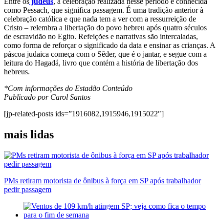
Entre os
judeus
, a celebração realizada nesse período é conhecida
como Pessach, que significa passagem. É uma tradição anterior à
celebração católica e que nada tem a ver com a ressurreição de
Cristo – relembra a libertação do povo hebreu após quatro séculos
de escravidão no Egito. Refeições e narrativas são intercaladas,
como forma de reforçar o significado da data e ensinar as crianças. A
páscoa judaica começa com o Sêder, que é o jantar, e segue com a
leitura do Hagadá, livro que contém a história de libertação dos
hebreus.
*Com informações do Estadão Conteúdo
Publicado por Carol Santos
[jp-related-posts ids=”1916082,1915946,1915022″]
mais lidas
PMs retiram motorista de ônibus à força em SP após trabalhador
pedir passagem