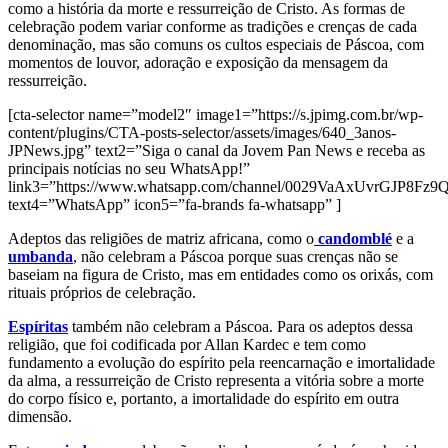
como a história da morte e ressurreição de Cristo. As formas de
celebração podem variar conforme as tradições e crenças de cada
denominação, mas são comuns os cultos especiais de Páscoa, com
momentos de louvor, adoração e exposição da mensagem da
ressurreição.
[cta-selector name=”model2″ image1=”https://s.jpimg.com.br/wp-
content/plugins/CTA-posts-selector/assets/images/640_3anos-
JPNews.jpg” text2=”Siga o canal da Jovem Pan News e receba as
principais notícias no seu WhatsApp!”
link3=”https://www.whatsapp.com/channel/0029VaAxUvrGJP8Fz
text4=”WhatsApp” icon5=”fa-brands fa-whatsapp” ]
Adeptos das religiões de matriz africana, como o
candomblé
e a
umbanda
, não celebram a Páscoa porque suas crenças não se
baseiam na figura de Cristo, mas em entidades como os orixás, com
rituais próprios de celebração.
Espíritas
também não celebram a Páscoa. Para os adeptos dessa
religião, que foi codificada por Allan Kardec e tem como
fundamento a evolução do espírito pela reencarnação e imortalidade
da alma, a ressurreição de Cristo representa a vitória sobre a morte
do corpo físico e, portanto, a imortalidade do espírito em outra
dimensão.