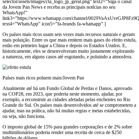
selector/assets/images/cta_logo_jp_geral.png” text2=”Siga o canal
da Jovem Pan News e receba as principais notícias no seu
WhatsApp!”
link3=”https://www.whatsapp.com/channel/0029VaAxUvrGJP8Fz
text4=”WhatsApp” icon5=”fa-brands fa-whatsapp” ]
Os países mais ricos usam seis vezes mais recursos naturais e geram
mais poluição. Entre os que mais emitem mais gases do efeito estufa,
estão em primeiro lugar a China e depois os Estados Unidos. E,
historicamente, eles se desenvolveram muito justamente explorando
a natureza, em alguns casos até esgotando, e poluindo a atmosfera.
Países mais ricos poluem mais/Jovem Pan
Atualmente até há um Fundo Global de Perdas e Danos, aprovado
na COP28, em 2023, que poderia neste momento, ajudar, por
exemplo, a reconstruir as cidades afetadas pelas enchentes no Rio
Grande do Sul. Os países mais desenvolvidos até se comprometem a
ajudar, mas na prática, não há muitas regras e metas estabelecidas,
ou seja, não funciona.
O imposto global de 15% para grandes corporações e de 2% sobre
multimilionários poderia render uma receita de cerca de $250
bilhões de dólares.