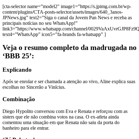
[cta-selector name=”model2″ image1=”https://s.jpimg.com.br/wp-
content/plugins/CTA-posts-selector/assets/images/640_3anos-
JPNews.jpg” text2=”Siga o canal da Jovem Pan News e receba as
principais notícias no seu WhatsApp!”
link3=”https://www.whatsapp.com/channel/0029VaAxUvrGJP8Fz
text4=”WhatsApp” icon5=”fa-brands fa-whatsapp” ]
Veja o resumo completo da madrugada no
‘BBB 25’:
Explicando
Após se enrolar e ser chamada a atenção ao vivo, Aline explica suas
escolhas no Sincerão a Vinícius.
Combinação
Diego Hypolito conversou com Eva e Renata e reforçou com as
sisters que ele não combina votos na casa. O ex-atleta ainda
comentou uma situação em que Renata não saiu da porta do
banheiro para ele entrar.