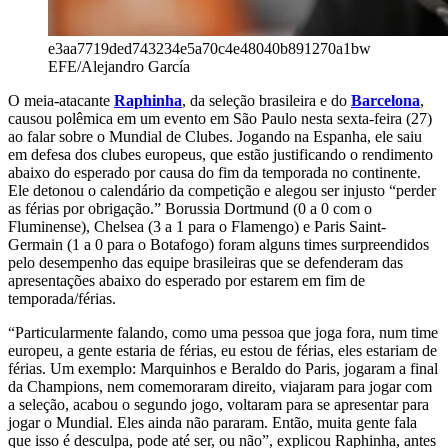
e3aa7719ded743234e5a70c4e48040b891270a1bw
EFE/Alejandro García
O meia-atacante
Raphinha
, da seleção brasileira e do
Barcelona
,
causou polêmica em um evento em São Paulo nesta sexta-feira (27)
ao falar sobre o Mundial de Clubes. Jogando na Espanha, ele saiu
em defesa dos clubes europeus, que estão justificando o rendimento
abaixo do esperado por causa do fim da temporada no continente.
Ele detonou o calendário da competição e alegou ser injusto “perder
as férias por obrigação.” Borussia Dortmund (0 a 0 com o
Fluminense), Chelsea (3 a 1 para o Flamengo) e Paris Saint-
Germain (1 a 0 para o Botafogo) foram alguns times surpreendidos
pelo desempenho das equipe brasileiras que se defenderam das
apresentações abaixo do esperado por estarem em fim de
temporada/férias.
“Particularmente falando, como uma pessoa que joga fora, num time
europeu, a gente estaria de férias, eu estou de férias, eles estariam de
férias. Um exemplo: Marquinhos e Beraldo do Paris, jogaram a final
da Champions, nem comemoraram direito, viajaram para jogar com
a seleção, acabou o segundo jogo, voltaram para se apresentar para
jogar o Mundial. Eles ainda não pararam. Então, muita gente fala
que isso é desculpa, pode até ser, ou não”, explicou Raphinha, antes