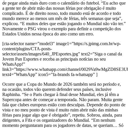
de pegar ainda mais duro com o calendário do futebol. “Eu acho que
a gente ter de abrir mão das nossas férias por obrigação é muito
complicado. É de direito nosso, todo mundo está de acordo e todo
mundo merece ao menos um mês de férias, três semanas que seja”,
explicou. “E muitos deles que estão jogando o Mundial não vão ter.”
Novamente o PSG virou o exemplo para definir a competição dos
Estados Unidos nessa época do ano como um erro.
[cta-selector name=”model3″ image1=”https://s.jpimg.com.br/wp-
content/plugins/CTA-posts-
selector/assets/images/640_JPEsportes.jpg” text2=”Siga o canal da
Jovem Pan Esportes e receba as principais notícias no seu
WhatsApp!”
link3=”https://www.whatsapp.com/channel/0029Va9wMgZD8SE3
text4=”WhatsApp” icon5=”fa-brands fa-whatsapp” ]
Ocorre que a Copa do Mundo de 2026 também será no período e,
na ocasião, todos vão querem defender seus países, inclusive
Raphinha. “Se o Paris chegar à final desse Mundial, eles já têm a
Supercopa antes de começar a temporada. Não param. Muita gente
fala que clubes europeus estão com desculpas. Depende do ponto de
vista e no meu ponto de vista é muito ruim abrir mão das minhas
férias para jogar algo que é obrigado”, repetiu. Sobrou, ainda, para
dirigentes, a Fifa e os organizadores do Mundial. “Em nenhum
momento perguntaram para os jogadores de datas, se queriam… Só