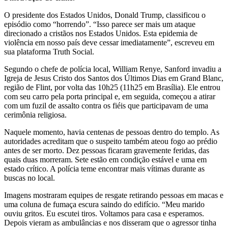
O presidente dos Estados Unidos, Donald Trump, classificou o
episódio como “horrendo”. “Isso parece ser mais um ataque
direcionado a cristãos nos Estados Unidos. Esta epidemia de
violência em nosso país deve cessar imediatamente”, escreveu em
sua plataforma Truth Social.
Segundo o chefe de polícia local, William Renye, Sanford invadiu a
Igreja de Jesus Cristo dos Santos dos Últimos Dias em Grand Blanc,
região de Flint, por volta das 10h25 (11h25 em Brasília). Ele entrou
com seu carro pela porta principal e, em seguida, começou a atirar
com um fuzil de assalto contra os fiéis que participavam de uma
cerimônia religiosa.
Naquele momento, havia centenas de pessoas dentro do templo. As
autoridades acreditam que o suspeito também ateou fogo ao prédio
antes de ser morto. Dez pessoas ficaram gravemente feridas, das
quais duas morreram. Sete estão em condição estável e uma em
estado crítico. A polícia teme encontrar mais vítimas durante as
buscas no local.
Imagens mostraram equipes de resgate retirando pessoas em macas e
uma coluna de fumaça escura saindo do edifício. “Meu marido
ouviu gritos. Eu escutei tiros. Voltamos para casa e esperamos.
Depois vieram as ambulâncias e nos disseram que o agressor tinha