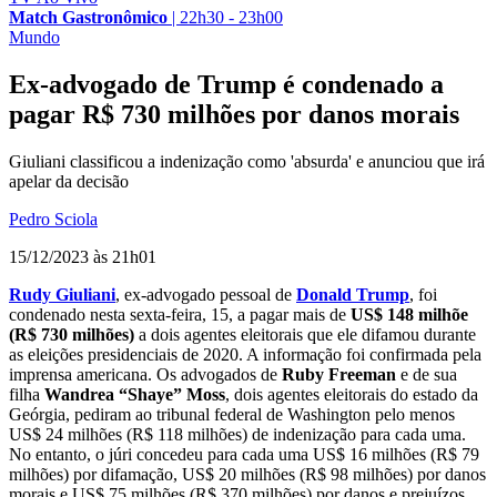
Match Gastronômico
|
22h30 - 23h00
Mundo
Ex-advogado de Trump é condenado a
pagar R$ 730 milhões por danos morais
Giuliani classificou a indenização como 'absurda' e anunciou que irá
apelar da decisão
Pedro Sciola
15/12/2023 às 21h01
Rudy Giuliani
, ex-advogado pessoal de
Donald Trump
, foi
condenado nesta sexta-feira, 15, a pagar mais de
US$
148 milhõe
(R$ 730 milhões)
a dois agentes eleitorais que ele difamou durante
as eleições presidenciais de 2020. A informação foi confirmada pela
imprensa americana. Os advogados de
Ruby Freeman
e de sua
filha
Wandrea “Shaye” Moss
, dois agentes eleitorais do estado da
Geórgia, pediram ao tribunal federal de Washington pelo menos
US$ 24 milhões (R$ 118 milhões) de indenização para cada uma.
No entanto, o júri concedeu para cada uma US$ 16 milhões (R$ 79
milhões) por difamação, US$ 20 milhões (R$ 98 milhões) por danos
morais e US$ 75 milhões (R$ 370 milhões) por danos e prejuízos.