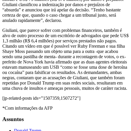
Giuliani classificou a indenização por danos e prejuízos de
“absurda” e anunciou que irá apelar da decisão. “Tenho bastante
certeza de que, quando o caso chegar a um tribunal justo, será
anulado rapidamente”, declarou.
Giuliani, que parece sofrer com problemas financeiros, também é
alvo de outro processo de um escritório de advogados que pede US$
1,3 milhão (R$ 6,4 milhões) por serviços prestados não pagos.
Citando um vídeo em que é possível ver Ruby Freeman e sua filha
Shaye Moss passando um objeto uma para a outra -que acabou
sendo uma pastilha de menta- durante a recontagem de votos, o ex-
prefeito de Nova York havia afirmado que as duas agentes eleitorais
estavam manuseando um USB “como se fosse uma dose de heroína
ou cocaína” para falsificar os resultados. As demandantes, ambas
negras, contaram que as acusações de Giuliani, que também foram
repetidas por Donald Trump em suas redes sociais, resultaram em
uma chuva de insultos e ameaças pessoais, muitos de caráter racista.
[jp-related-posts ids=”1507359,1507272″]
*Com informações da AFP
Assuntos
Donald Trump