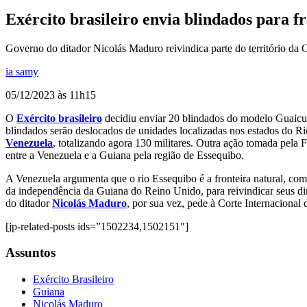
Exército brasileiro envia blindados para f
Governo do ditador Nicolás Maduro reivindica parte do território da 
ia samy
05/12/2023 às 11h15
O
Exército brasileiro
decidiu enviar 20 blindados do modelo Guaicu
blindados serão deslocados de unidades localizadas nos estados do R
Venezuela
, totalizando agora 130 militares. Outra ação tomada pel
entre a Venezuela e a Guiana pela região de Essequibo.
A Venezuela argumenta que o rio Essequibo é a fronteira natural, co
da independência da Guiana do Reino Unido, para reivindicar seus dire
do ditador
Nicolás Maduro
, por sua vez, pede à Corte Internacional 
[jp-related-posts ids=”1502234,1502151″]
Assuntos
Exército Brasileiro
Guiana
Nicolás Maduro