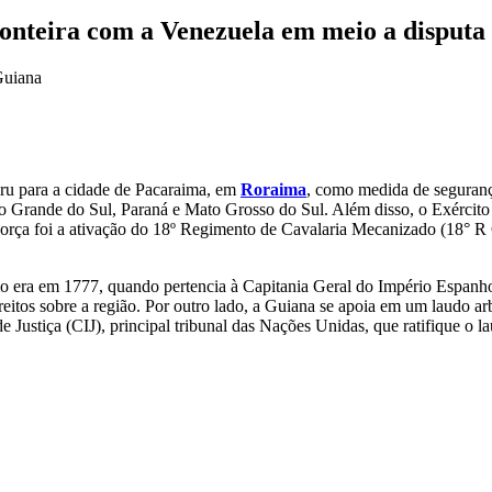
ronteira com a Venezuela em meio a disputa 
Guiana
ru para a cidade de Pacaraima, em
Roraima
, como medida de segurança
io Grande do Sul, Paraná e Mato Grosso do Sul. Além disso, o Exércit
a Força foi a ativação do 18º Regimento de Cavalaria Mecanizado (18°
mo era em 1777, quando pertencia à Capitania Geral do Império Espanh
itos sobre a região. Por outro lado, a Guiana se apoia em um laudo arbi
de Justiça (CIJ), principal tribunal das Nações Unidas, que ratifique o 