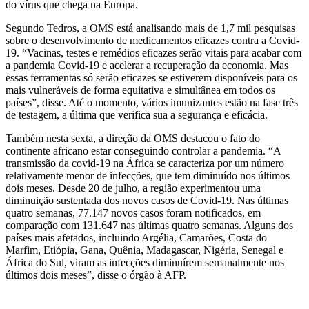
do vírus que chega na Europa.
Segundo Tedros, a OMS está analisando mais de 1,7 mil pesquisas
sobre o desenvolvimento de medicamentos eficazes contra a Covid-
19. “Vacinas, testes e remédios eficazes serão vitais para acabar com
a pandemia Covid-19 e acelerar a recuperação da economia. Mas
essas ferramentas só serão eficazes se estiverem disponíveis para os
mais vulneráveis de forma equitativa e simultânea em todos os
países”, disse. Até o momento, vários imunizantes estão na fase três
de testagem, a última que verifica sua a segurança e eficácia.
Também nesta sexta, a direção da OMS destacou o fato do
continente africano estar conseguindo controlar a pandemia. “A
transmissão da covid-19 na África se caracteriza por um número
relativamente menor de infecções, que tem diminuído nos últimos
dois meses. Desde 20 de julho, a região experimentou uma
diminuição sustentada dos novos casos de Covid-19. Nas últimas
quatro semanas, 77.147 novos casos foram notificados, em
comparação com 131.647 nas últimas quatro semanas. Alguns dos
países mais afetados, incluindo Argélia, Camarões, Costa do
Marfim, Etiópia, Gana, Quênia, Madagascar, Nigéria, Senegal e
África do Sul, viram as infecções diminuírem semanalmente nos
últimos dois meses”, disse o órgão à AFP.