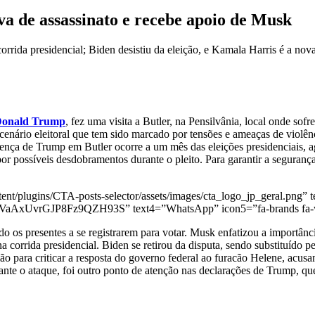
iva de assassinato e recebe apoio de Musk
corrida presidencial; Biden desistiu da eleição, e Kamala Harris é a no
onald Trump
, fez uma visita a Butler, na Pensilvânia, local onde so
cenário eleitoral que tem sido marcado por tensões e ameaças de violê
nça de Trump em Butler ocorre a um mês das eleições presidenciais, a
por possíveis desdobramentos durante o pleito. Para garantir a seguran
nt/plugins/CTA-posts-selector/assets/images/cta_logo_jp_geral.png” t
29VaAxUvrGJP8Fz9QZH93S” text4=”WhatsApp” icon5=”fa-brands fa-
os presentes a se registrarem para votar. Musk enfatizou a importânc
 corrida presidencial. Biden se retirou da disputa, sendo substituído p
o para criticar a resposta do governo federal ao furacão Helene, acusa
rante o ataque, foi outro ponto de atenção nas declarações de Trump, qu