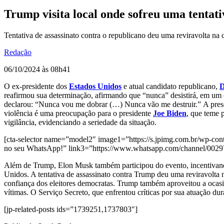
Trump visita local onde sofreu uma tentat
Tentativa de assassinato contra o republicano deu uma reviravolta na 
Redação
06/10/2024 às 08h41
O ex-presidente dos
Estados Unidos
e atual candidato republicano,
D
reafirmou sua determinação, afirmando que “nunca” desistirá, em um 
declarou: “Nunca vou me dobrar (…) Nunca vão me destruir.” A prese
violência é uma preocupação para o presidente
Joe Biden
, que teme 
vigilância, evidenciando a seriedade da situação.
[cta-selector name=”model2″ image1=”https://s.jpimg.com.br/wp-conte
no seu WhatsApp!” link3=”https://www.whatsapp.com/channel/00
Além de Trump, Elon Musk também participou do evento, incentivando 
Unidos. A tentativa de assassinato contra Trump deu uma reviravolta na
confiança dos eleitores democratas. Trump também aproveitou a ocasiã
vítimas. O Serviço Secreto, que enfrentou críticas por sua atuação du
[jp-related-posts ids=”1739251,1737803″]