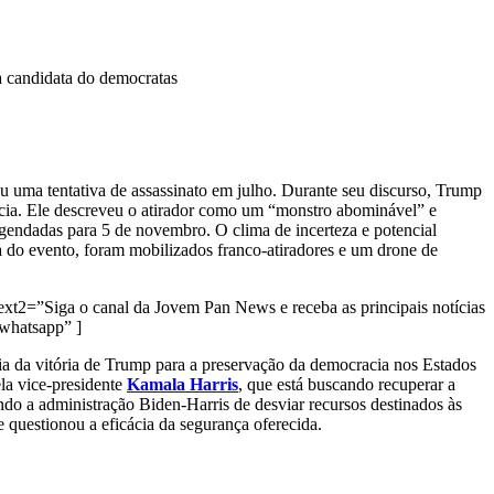
va candidata do democratas
freu uma tentativa de assassinato em julho. Durante seu discurso, Trump
ncia. Ele descreveu o atirador como um “monstro abominável” e
gendadas para 5 de novembro. O clima de incerteza e potencial
ça do evento, foram mobilizados franco-atiradores e um drone de
ext2=”Siga o canal da Jovem Pan News e receba as principais notícias
whatsapp” ]
ia da vitória de Trump para a preservação da democracia nos Estados
ela vice-presidente
Kamala Harris
, que está buscando recuperar a
ndo a administração Biden-Harris de desviar recursos destinados às
e questionou a eficácia da segurança oferecida.