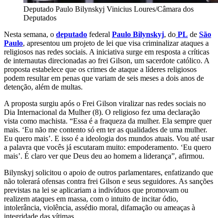
Deputado Paulo Bilynskyj
Vinicius Loures/Câmara dos
Deputados
Nesta semana, o
deputado
federal
Paulo Bilynskyj
, do
PL
de
São
Paulo
, apresentou um projeto de lei que visa criminalizar ataques a
religiosos nas redes sociais. A iniciativa surge em resposta a críticas
de internautas direcionadas ao frei Gilson, um sacerdote católico. A
proposta estabelece que os crimes de ataque a líderes religiosos
podem resultar em penas que variam de seis meses a dois anos de
detenção, além de multas.
A proposta surgiu após o Frei Gilson viralizar nas redes sociais no
Dia Internacional da Mulher (8). O religioso fez uma declaração
vista como machista. “Essa é a fraqueza da mulher. Ela sempre quer
mais. ‘Eu não me contento só em ter as qualidades de uma mulher.
Eu quero mais’. E isso é a ideologia dos mundos atuais. Vou até usar
a palavra que vocês já escutaram muito: empoderamento. ‘Eu quero
mais’. É claro ver que Deus deu ao homem a liderança”, afirmou.
Bilynskyj solicitou o apoio de outros parlamentares, enfatizando que
não tolerará ofensas contra frei Gilson e seus seguidores. As sanções
previstas na lei se aplicariam a indivíduos que promovam ou
realizem ataques em massa, com o intuito de incitar ódio,
intolerância, violência, assédio moral, difamação ou ameaças à
integridade das vítimas.