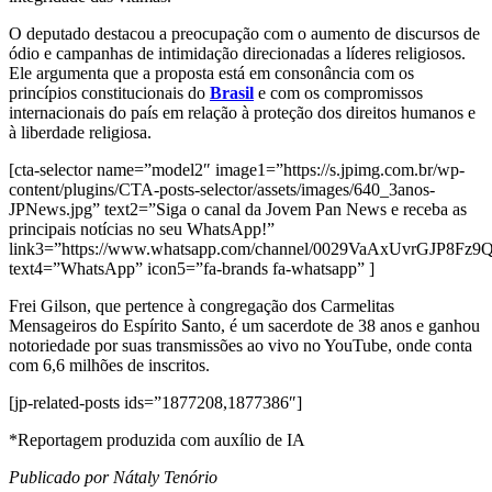
O deputado destacou a preocupação com o aumento de discursos de
ódio e campanhas de intimidação direcionadas a líderes religiosos.
Ele argumenta que a proposta está em consonância com os
princípios constitucionais do
Brasil
e com os compromissos
internacionais do país em relação à proteção dos direitos humanos e
à liberdade religiosa.
[cta-selector name=”model2″ image1=”https://s.jpimg.com.br/wp-
content/plugins/CTA-posts-selector/assets/images/640_3anos-
JPNews.jpg” text2=”Siga o canal da Jovem Pan News e receba as
principais notícias no seu WhatsApp!”
link3=”https://www.whatsapp.com/channel/0029VaAxUvrGJP8Fz
text4=”WhatsApp” icon5=”fa-brands fa-whatsapp” ]
Frei Gilson, que pertence à congregação dos Carmelitas
Mensageiros do Espírito Santo, é um sacerdote de 38 anos e ganhou
notoriedade por suas transmissões ao vivo no YouTube, onde conta
com 6,6 milhões de inscritos.
[jp-related-posts ids=”1877208,1877386″]
*Reportagem produzida com auxílio de IA
Publicado por Nátaly Tenório