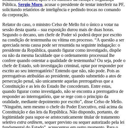
Pública,
Sergio Moro
, acusar o presidente de tentar interferir na PF,
solicitando relatórios de inteligência e pedindo trocas no comando
da corporação.
Relator do caso, o ministro Celso de Mello foi o único a votar na
sessão desta quarta – sua exposição durou mais de duas horas.
Segundo o decano, um chefe de Poder só poderá depor por escrito
na condição de testemunha ou vítima em processo. “A questão a ser
apreciada nesta causa pode ser resumida na seguinte indagação: o
presidente da República, quando figurar como investigado, dispõe
ou não da mesma faculdade que o ordenamento processual lhe
confere quando ostentar a qualidade de testemunha? Ou seja, pode o
chefe de Estado, sob investigação criminal, optar por responder por
escrito ao seu interrogatório? Entendo que não, não pode. Pois as
prerrogativas atribuídas ao presidente, quando submetido a atos de
persecução penal, são unicamente aquelas prerrogativas que a
Constituição e as leis do Estado lhe concederam. Entre estas,
quando figurar como investigado, não se encontra a prerrogativa de
responder ao interrogatório, que se rege com o principio da
oralidade, mediante depoimento por escrito”, disse Celso de Mello.
“Ninguém, nem mesmo o chefe do Poder Executivo, está acima da
Constituição e das leis da República. Não dispondo, portanto, de
legitimidade para supor-se aristocraticamente titular de tratamento
seletivo
extra ordinem
, sequer previsto ou sequer autorizado pela lei
fundamental do Estado”, acrescentou em outro momento. Para o