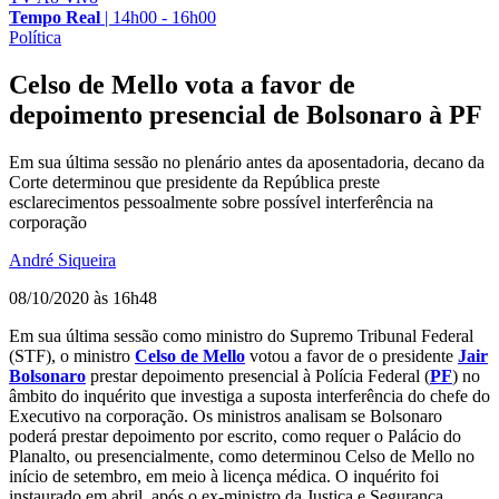
Tempo Real
|
14h00 - 16h00
Política
Celso de Mello vota a favor de
depoimento presencial de Bolsonaro à PF
Em sua última sessão no plenário antes da aposentadoria, decano da
Corte determinou que presidente da República preste
esclarecimentos pessoalmente sobre possível interferência na
corporação
André Siqueira
08/10/2020 às 16h48
Em sua última sessão como ministro do Supremo Tribunal Federal
(STF), o ministro
Celso de Mello
votou a favor de o presidente
Jair
Bolsonaro
prestar depoimento presencial à Polícia Federal (
PF
) no
âmbito do inquérito que investiga a suposta interferência do chefe do
Executivo na corporação. Os ministros analisam se Bolsonaro
poderá prestar depoimento por escrito, como requer o Palácio do
Planalto, ou presencialmente, como determinou Celso de Mello no
início de setembro, em meio à licença médica. O inquérito foi
instaurado em abril, após o ex-ministro da Justiça e Segurança