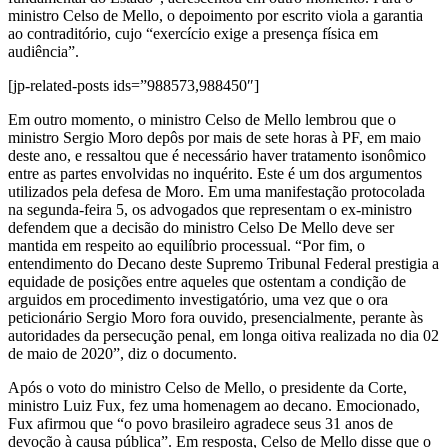
ministro Celso de Mello, o depoimento por escrito viola a garantia
ao contraditório, cujo “exercício exige a presença física em
audiência”.
[jp-related-posts ids=”988573,988450″]
Em outro momento, o ministro Celso de Mello lembrou que o
ministro Sergio Moro depôs por mais de sete horas à PF, em maio
deste ano, e ressaltou que é necessário haver tratamento isonômico
entre as partes envolvidas no inquérito. Este é um dos argumentos
utilizados pela defesa de Moro. Em uma manifestação protocolada
na segunda-feira 5, os advogados que representam o ex-ministro
defendem que a decisão do ministro Celso De Mello deve ser
mantida em respeito ao equilíbrio processual. “Por fim, o
entendimento do Decano deste Supremo Tribunal Federal prestigia a
equidade de posições entre aqueles que ostentam a condição de
arguidos em procedimento investigatório, uma vez que o ora
peticionário Sergio Moro fora ouvido, presencialmente, perante às
autoridades da persecução penal, em longa oitiva realizada no dia 02
de maio de 2020”, diz o documento.
Após o voto do ministro Celso de Mello, o presidente da Corte,
ministro Luiz Fux, fez uma homenagem ao decano. Emocionado,
Fux afirmou que “o povo brasileiro agradece seus 31 anos de
devoção à causa pública”. Em resposta, Celso de Mello disse que o