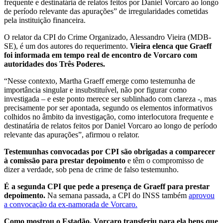
frequente e destinatária de relatos feitos por Daniel Vorcaro ao longo
de período relevante das apurações” de irregularidades cometidas
pela instituição financeira.
O relator da CPI do Crime Organizado, Alessandro Vieira (MDB-
SE), é um dos autores do requerimento.
Vieira elenca que Graeff
foi informada em tempo real de encontro de Vorcaro com
autoridades dos Três Poderes.
“Nesse contexto, Martha Graeff emerge como testemunha de
importância singular e insubstituível, não por figurar como
investigada – e este ponto merece ser sublinhado com clareza -, mas
precisamente por ser apontada, segundo os elementos informativos
colhidos no âmbito da investigação, como interlocutora frequente e
destinatária de relatos feitos por Daniel Vorcaro ao longo de período
relevante das apurações”, afirmou o relator.
Testemunhas convocadas por CPI são obrigadas a comparecer
à comissão para prestar depoimento
e têm o compromisso de
dizer a verdade, sob pena de crime de falso testemunho.
É a segunda CPI que pede a presença de Graeff para prestar
depoimento.
Na semana passada, a CPI do INSS também
aprovou
a convocação da ex-namorada de Vorcaro.
Como mostrou o Estadão, Vorcaro transferiu para ela bens que