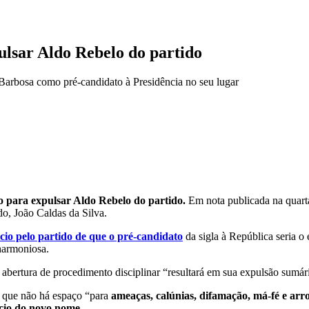
ulsar Aldo Rebelo do partido
Barbosa como pré-candidato à Presidência no seu lugar
 para expulsar Aldo Rebelo do partido.
Em nota publicada na quarta-
ido, João Caldas da Silva.
cio pelo partido de que o pré-candidato
da sigla à República seria 
 harmoniosa.
 abertura de procedimento disciplinar “resultará em sua expulsão sumári
s que não há espaço “para
ameaças, calúnias, difamação, má-fé e arr
cio do novo nome
.