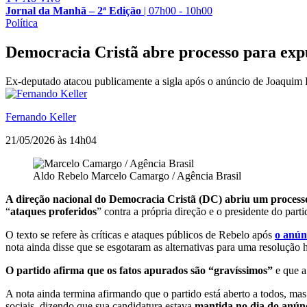
Jornal da Manhã – 2ª Edição
|
07h00 - 10h00
Política
Democracia Cristã abre processo para exp
Ex-deputado atacou publicamente a sigla após o anúncio de Joaquim 
Fernando Keller
21/05/2026 às 14h04
Aldo Rebelo
Marcelo Camargo / Agência Brasil
A direção nacional do Democracia Cristã (DC) abriu um processo
“
ataques proferidos
” contra a própria direção e o presidente do part
O texto se refere às críticas e ataques públicos de Rebelo após
o anún
nota ainda disse que se esgotaram as alternativas para uma resolução
O partido afirma que os fatos apurados são “gravíssimos”
e que a
A nota ainda termina afirmando que o partido está aberto a todos, ma
sociais, dizendo que sua candidatura estava
mantida no dia do anún